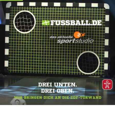
DREI UNTEN.
DREI OBEN.
WIR BRINGEN DICH AN DIE ZDF-TORWAND