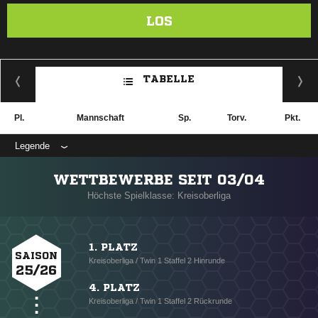
LOS
TABELLE
Pl.
Mannschaft
Sp.
Torv.
Pkt.
Legende
WETTBEWERBE SEIT 03/04
Höchste Spielklasse: Kreisoberliga
1. PLATZ
SAISON
Kreisoberliga / Twin 1 Staffel 2 Hinrunde
25/26
4. PLATZ
Kreisoberliga / Twin 1 Staffel 2 Rückrunde