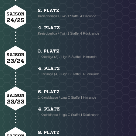
2. PLATZ
SAISON
Kreisoberliga / Twin 1 Staffel 4 Hinrunde
24/25
4. PLATZ
Kreisoberliga / Twin 1 Staffel 4 Rückrunde
3. PLATZ
SAISON
1.Kreisliga (A) / Liga B Staffel I Hinrunde
23/24
4. PLATZ
1.Kreisliga (A) / Liga B Staffel I Rückrunde
6. PLATZ
SAISON
1.Kreisklasse / Liga C Staffel I Hinrunde
22/23
4. PLATZ
1.Kreisklasse / Liga C Staffel I Rückrunde
8. PLATZ