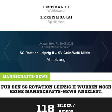
FESTIVAL 1.1
Wettbewerb
1.KREISLIGA (A)
Spielklasse
Letztes Spiel: Fr, 19.06.2026
17:00 | Meisterschaften
S
SG Rotation Leipzig II
-
SV Grün-Weiß Miltitz
Absetzung
MANNSCHAFTS-NEWS
FÜR DEN SG ROTATION LEIPZIG II WURDEN NOCH
KEINE MANNSCHAFTS-NEWS ANGELEGT.
118
BILDER /
VIDEOS