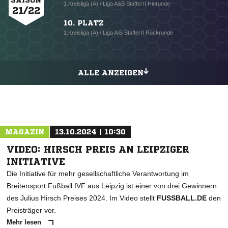
SAISON
1.Kreisliga (A) / Liga A&B Staffel II Hinrunde
21/22
10. PLATZ
1.Kreisliga (A) / Liga A/B Staffel II Rückrunde
ALLE ANZEIGEN
MAGAZIN
13.10.2024 | 10:30
VIDEO: HIRSCH PREIS AN LEIPZIGER
INITIATIVE
Die Initiative für mehr gesellschaftliche Verantwortung im
Breitensport Fußball IVF aus Leipzig ist einer von drei Gewinnern
des Julius Hirsch Preises 2024. Im Video stellt
FUSSBALL.DE
den
Preisträger vor.
Mehr lesen