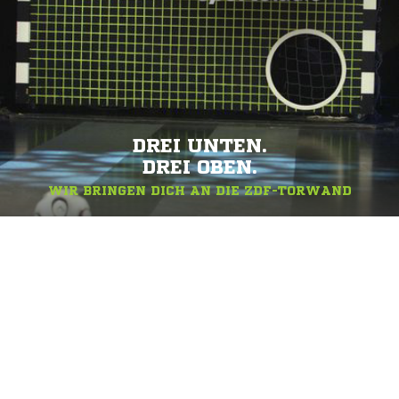
DREI UNTEN.
DREI OBEN.
WIR BRINGEN DICH AN DIE ZDF-TORWAND