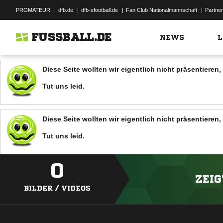
PROMATEUR
|
dfb.de
|
dfb-efootball.de
|
Fan Club Nationalmannschaft
|
Partner
FUSSBALL.DE
NEWS
L
Diese Seite wollten wir eigentlich nicht präsentiere
Tut uns leid.
Diese Seite wollten wir eigentlich nicht präsentiere
Tut uns leid.
0
ZEIG
BILDER / VIDEOS