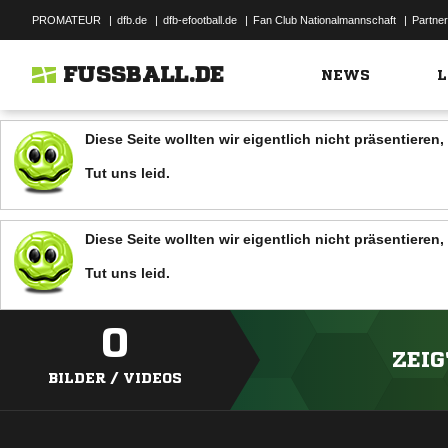
PROMATEUR
|
dfb.de
|
dfb-efootball.de
|
Fan Club Nationalmannschaft
|
Partner
FUSSBALL.DE
NEWS
L
Diese Seite wollten wir eigentlich nicht präsentiere
Tut uns leid.
Diese Seite wollten wir eigentlich nicht präsentiere
Tut uns leid.
0
ZEIG
BILDER / VIDEOS