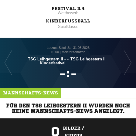
FESTIVAL 3.4
Wettbewerb
KINDERFUSSBALL
Spielklasse
Letztes Spiel: So, 31.05.2026
10:00 | Meisterschaften
TSG Leihgestern II -
-
TSG Leihgestern II
Kinderfestival

:

MANNSCHAFTS-NEWS
FÜR DEN TSG LEIHGESTERN II WURDEN NOCH
KEINE MANNSCHAFTS-NEWS ANGELEGT.
0
BILDER /
VIDEOS