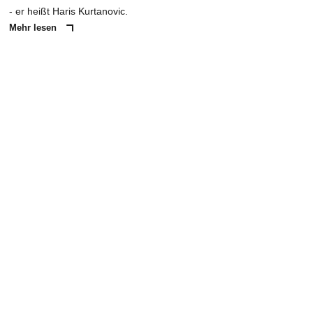
- er heißt Haris Kurtanovic.
Mehr lesen
ANZEIGE
NACHRICHT SENDEN
* Pflichtfelder