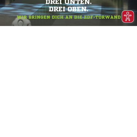
DREI UNTEN.
DREI OBEN.
WIR BRINGEN DICH AN DIE ZDF-TORWAND