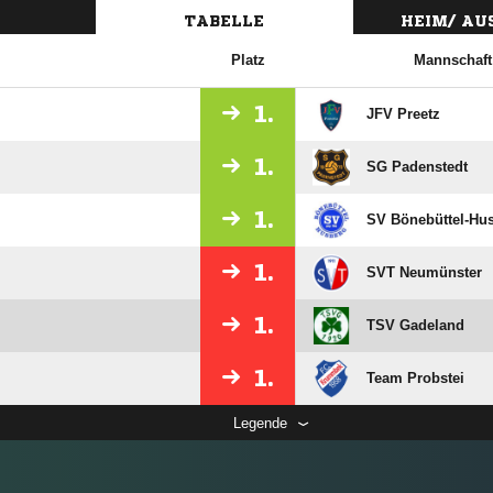
TABELLE
HEIM/ A
Platz
Mannschaft
1.
JFV Preetz
1.
SG Padenstedt
1.
SV Bönebüttel-Hu
1.
SVT Neumünster
1.
TSV Gadeland
1.
Team Probstei
Legende