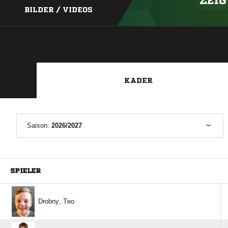
ZEIG
BILDER / VIDEOS
KADER
Saison:
2026/2027
SPIELER
 