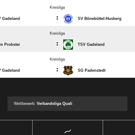
Kreisliga
:
 Gadeland
SV Bönebüttel-Husberg
Kreisliga
:
m Probstei
TSV Gadeland
Kreisliga
:
 Gadeland
SG Padenstedt
ANZEIGE
Wettbewerb:
Verbandsliga Quali