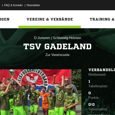
|
FAQ & Kontakt
|
Newsletter
Link
IGEN
VEREINE & VERBÄNDE
TRAINING &
D-Junioren
|
Schleswig-Holstein
TSV GADELAND
Zur Vereinsseite
VERBANDSLI
Wettbewerb
1
Tabellenplatz
0
Punkte
0:0
Torverhältnis