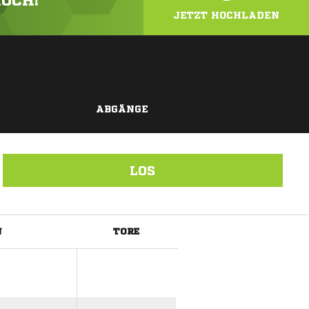
HOCH!
JETZT HOCHLADEN
ABGÄNGE
LOS
N
TORE
ANZEIGE