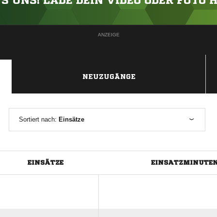
'S UNS! LADE DEIN VIDEO ODER FOTO 
ANZEIGE
NEUZUGÄNGE
Sortiert nach:
Einsätze
EINSÄTZE
EINSATZMINUTE