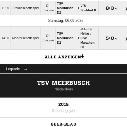
TSV
D-
VfB
:

:

11:00
Freundschaftsspiel
Meerbusch
Junioren
Speldorf II
D2
Samstag, 06.09.2025
JSG FC
TSV
Hellas /​
D-
:

:

14:00
Meisterschaftsspiel
Meerbusch
CSV
Junioren
D2
Marathon
D1
ALLE ANZEIGEN
Legende
TSV MEERBUSCH
Niederrhein
2015
Gründungsjahr
GELB-BLAU