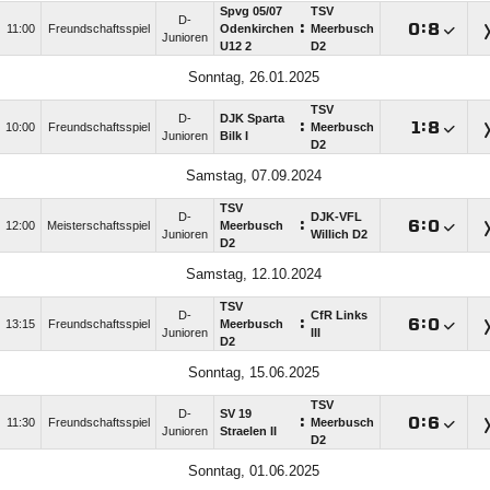
Spvg 05/​07
TSV
D-
:

:

11:00
Freundschaftsspiel
Odenkirchen
Meerbusch
Junioren
U12 2
D2
Sonntag, 26.01.2025
TSV
D-
DJK Sparta
:

:

10:00
Freundschaftsspiel
Meerbusch
Junioren
Bilk I
D2
Samstag, 07.09.2024
TSV
D-
DJK-VFL
:

:

12:00
Meisterschaftsspiel
Meerbusch
Junioren
Willich D2
D2
Samstag, 12.10.2024
TSV
D-
CfR Links
:

:

13:15
Freundschaftsspiel
Meerbusch
Junioren
III
D2
Sonntag, 15.06.2025
TSV
D-
SV 19
:

:

11:30
Freundschaftsspiel
Meerbusch
Junioren
Straelen II
D2
Sonntag, 01.06.2025