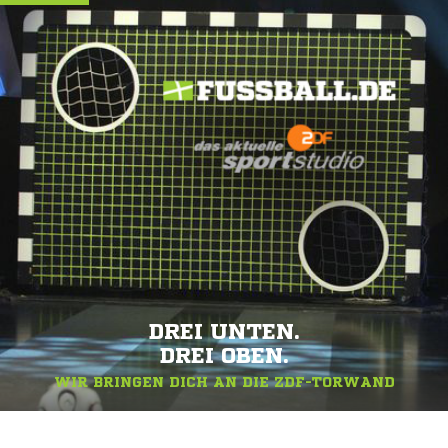
DREI UNTEN.
DREI OBEN.
WIR BRINGEN DICH AN DIE ZDF-TORWAND