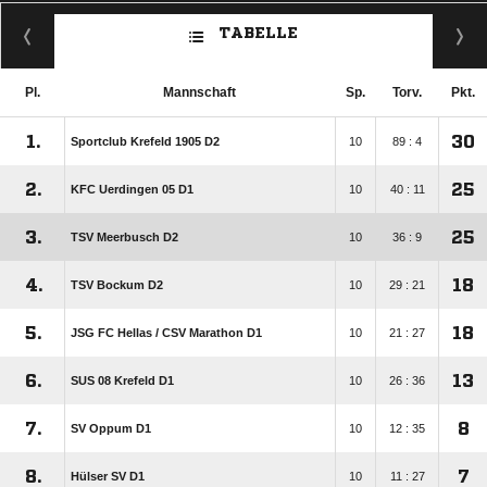
TABELLE
Pl.
Mannschaft
Sp.
Torv.
Pkt.
1.
30
Sportclub Krefeld 1905 D2
10
89 : 4
2.
25
KFC Uerdingen 05 D1
10
40 : 11
3.
25
TSV Meerbusch D2
10
36 : 9
4.
18
TSV Bockum D2
10
29 : 21
5.
18
JSG FC Hellas /​ CSV Marathon D1
10
21 : 27
6.
13
SUS 08 Krefeld D1
10
26 : 36
7.
8
SV Oppum D1
10
12 : 35
8.
7
Hülser SV D1
10
11 : 27