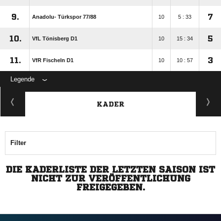
9.
7
Anadolu- Türkspor 77/​88
10
5 : 33
10.
5
VfL Tönisberg D1
10
15 : 34
11.
3
VfR Fischeln D1
10
10 : 57
Legende
KADER
Filter
DIE KADERLISTE DER LETZTEN SAISON IST
NICHT ZUR VERÖFFENTLICHUNG
FREIGEGEBEN.