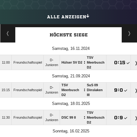
ALLE ANZEIGEN
HÖCHSTE SIEGE
Samstag, 16.11.2024
TSV
D-
:

:

11:00
Freundschaftsspiel
Hülser SV D2
Meerbusch
Junioren
D2
Samstag, 21.09.2024
TSV
SuS 09
D-
:

:

15:15
Freundschaftsspiel
Meerbusch
Dinslaken
Junioren
D2
III
Samstag, 18.01.2025
TSV
D-
:

:

11:30
Freundschaftsspiel
DSC 99 II
Meerbusch
Junioren
D2
Sonntag, 16.02.2025