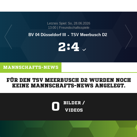
Letztes Spiel: So, 28.06.2026
13:00 | Freundschaftsspiele
BV 04 Düsseldorf III
-
TSV Meerbusch D2

:

MANNSCHAFTS-NEWS
FÜR DEN TSV MEERBUSCH D2 WURDEN NOCH
KEINE MANNSCHAFTS-NEWS ANGELEGT.
0
BILDER /
VIDEOS