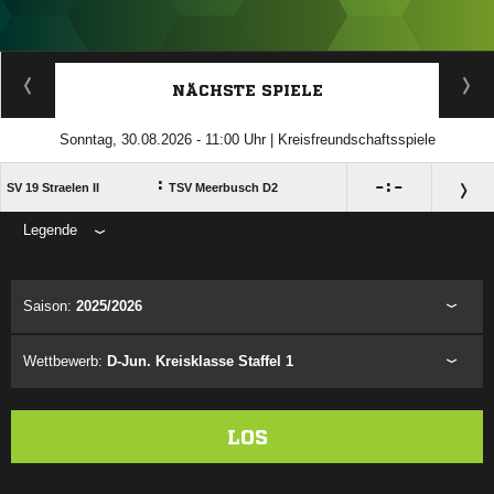
ANZEIGE
NÄCHSTE SPIELE
Sonntag, 30.08.2026 - 11:00 Uhr | Kreisfreundschaftsspiele
:

:

SV 19 Straelen II
TSV Meerbusch D2
Legende
ANZEIGE
Saison:
2025/2026
Wettbewerb:
D-Jun. Kreisklasse Staffel 1
LOS