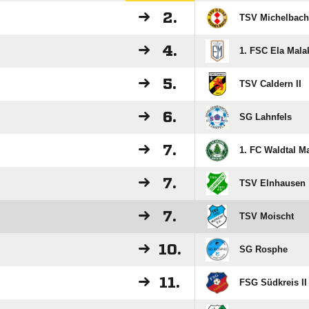
2.
TSV Michelbach 
4.
1. FSC Ela Mala
5.
TSV Caldern II
6.
SG Lahnfels
7.
1. FC Waldtal M
7.
TSV Elnhausen
7.
TSV Moischt
10.
SG Rosphe
11.
FSG Südkreis II