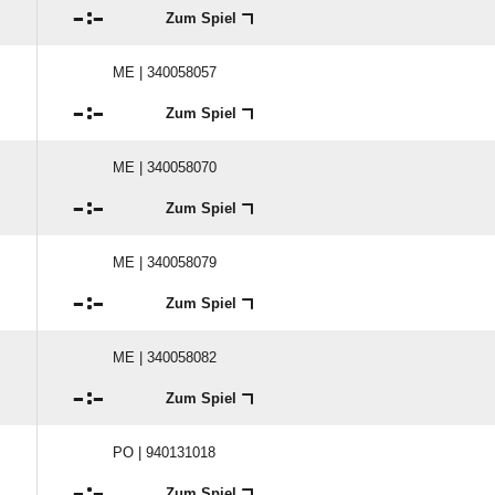

:

Zum Spiel
ME | 340058057

:

Zum Spiel
ME | 340058070

:

Zum Spiel
ME | 340058079

:

Zum Spiel
ME | 340058082

:

Zum Spiel
PO | 940131018

:

Zum Spiel