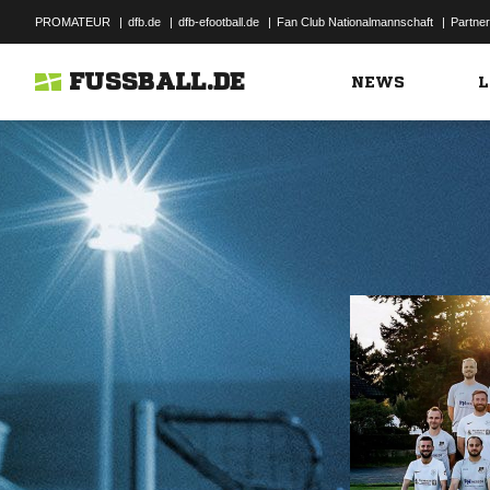
PROMATEUR
|
dfb.de
|
dfb-efootball.de
|
Fan Club Nationalmannschaft
|
Partner
FUSSBALL.DE
NEWS
L