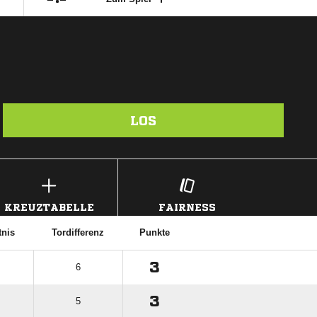
LOS
KREUZTABELLE
FAIRNESS
tnis
Tordifferenz
Punkte
3
6
3
5