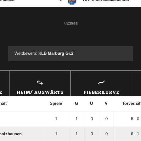
ANZEIGE
Wettbewerb:
KLB Marburg Gr.2
E
HEIM/ AUSWÄRTS
FIEBERKURVE
aft
Spiele
G
U
V
Torverhäl
1
1
0
0
6 : 0
holzhausen
1
1
0
0
6 : 1