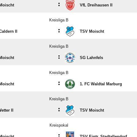
:
Moischt
VfL Dreihausen II
Kreisliga B
:
aldern II
TSV Moischt
Kreisliga B
:
Moischt
SG Lahnfels
Kreisliga B
:
Moischt
1. FC Waldtal Marburg
Kreisliga B
:
etter II
TSV Moischt
Kreispokal
:
Moischt
TSV Eintr. Stadtallendorf