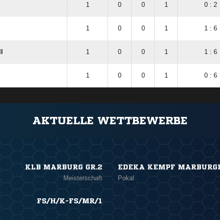
1
0
0
1
0 : 2
1
0
0
1
1 : 6
I
1
0
0
1
1 : 6
1
0
0
1
0 : 6
AKTUELLE WETTBEWERBE
KLB MARBURG GR.2
EDEKA KEMPF MARBURGE
Meisterschaft
Pokal
FS/H/K-FS/MR/1