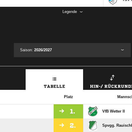
Legende
Saison:
2026/2027
TABELLE
HIN-/ RÜCKRUND
Platz
Mannsch
1.
VfB Wetter II
2.
Spvgg. Rauisch