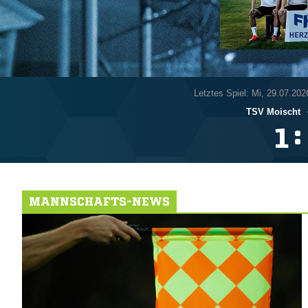
Letztes Spiel: Mi, 29.07.202
TSV Moischt
:

MANNSCHAFTS-NEWS