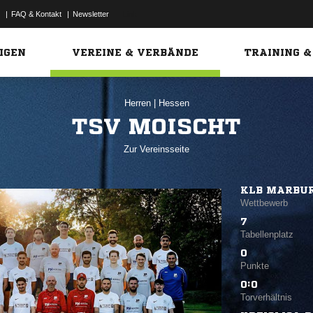
|
FAQ & Kontakt
|
Newsletter
Link
IGEN
VEREINE & VERBÄNDE
TRAINING &
Herren
|
Hessen
TSV MOISCHT
Zur Vereinsseite
KLB MARBUR
Wettbewerb
7
Tabellenplatz
0
Punkte
0:0
Torverhältnis