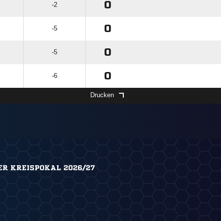
0
-2
0
-5
0
-5
0
-6
Drucken
R KREISPOKAL 2026/27