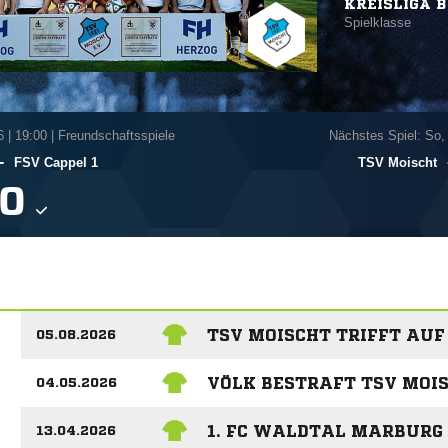
KREISLIGA B
Spielklasse
6
|
19:00 | Freundschaftsspiele
Nächstes Spiel: So,
-
FSV Cappel 1
TSV Moischt

TSV MOISCHT TRIFFT AUF
05.08.2026
VÖLK BESTRAFT TSV MOIS
04.05.2026
1. FC WALDTAL MARBURG
13.04.2026