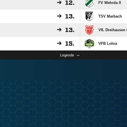
12.
FV Wehrda II
13.
TSV Marbach
13.
VfL Dreihausen I
15.
VFB Lohra
Legende