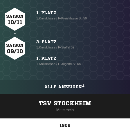
1. PLATZ
SAISON
1.Kreisklasse / F-Kreisklasse St. 50
10/11
2. PLATZ
SAISON
1.Kreisklasse / F-Staffel 52
09/10
1. PLATZ
1.Kreisklasse / F-Jugend St. 68
ALLE ANZEIGEN
TSV STOCKHEIM
Mittelrhein
1909