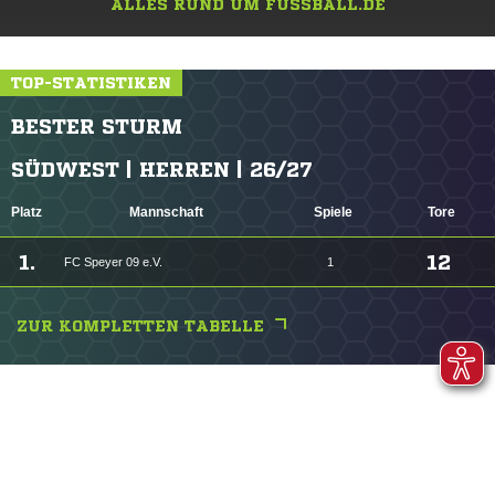
ALLES RUND UM FUSSBALL.DE
TOP-STATISTIKEN
BESTER STURM
SÜDWEST | HERREN | 26/27
Platz
Mannschaft
Spiele
Tore
1.
12
FC Speyer 09 e.V.
1
ZUR KOMPLETTEN TABELLE