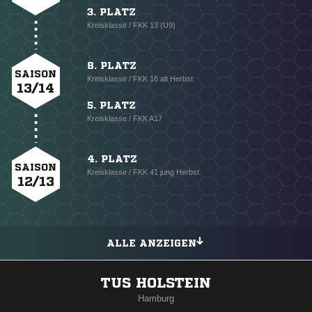
3. PLATZ
Kreisklasse / FKK 13 (U9)
8. PLATZ
SAISON
Kreisklasse / FKK 16 alt Herbst
13/14
5. PLATZ
Kreisklasse / FKK A17
4. PLATZ
SAISON
Kreisklasse / FKK 41 jung Herbst
12/13
ALLE ANZEIGEN
TUS HOLSTEIN
Hamburg