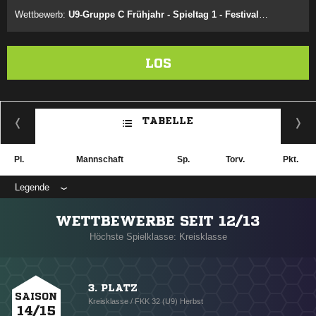
Wettbewerb:
U9-Gruppe C Frühjahr - Spieltag 1 - Festival 1.2
LOS
TABELLE
Pl.
Mannschaft
Sp.
Torv.
Pkt.
Legende
WETTBEWERBE SEIT 12/13
Höchste Spielklasse: Kreisklasse
3. PLATZ
SAISON
Kreisklasse / FKK 32 (U9) Herbst
14/15