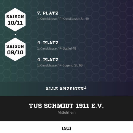
7. PLATZ
SAISON
1.Kreisklasse / F-Kreisklasse St. 49
10/11
4. PLATZ
SAISON
1.Kreisklasse / F-Staffel 48
09/10
4. PLATZ
1.Kreisklasse / F-Jugend St. 68
ALLE ANZEIGEN
TUS SCHMIDT 1911 E.V.
Mittelrhein
1911