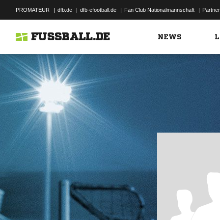
PROMATEUR
|
dfb.de
|
dfb-efootball.de
|
Fan Club Nationalmannschaft
|
Partner
FUSSBALL.DE
NEWS
L