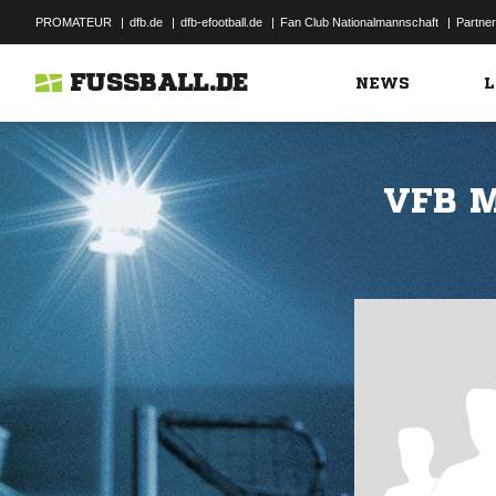
PROMATEUR
|
dfb.de
|
dfb-efootball.de
|
Fan Club Nationalmannschaft
|
Partner
FUSSBALL.DE
NEWS
L
VFB M