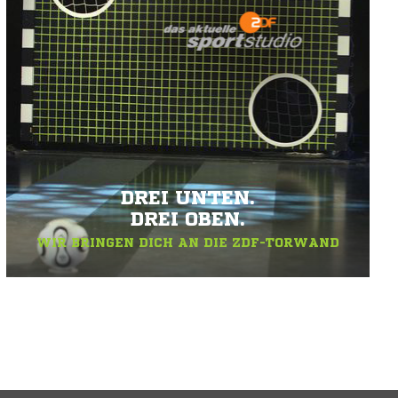
DREI UNTEN.
DREI OBEN.
WIR BRINGEN DICH AN DIE ZDF-TORWAND