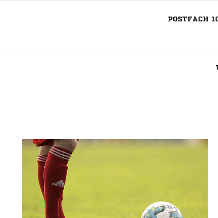
POSTFACH 10
Nachricht an VFB Marathon Remschei