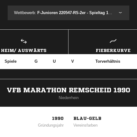
Wettbewerb:
F-Junioren 220547-RS-2er - Spieltag 1 - Festival 1.6
HEIM/ AUSWÄRTS
FIEBERKURVE
Spiele
G
U
V
Torverhältnis
VFB MARATHON REMSCHEID 1990
Niederrhein
1990
BLAU-GELB
Gründungsjahr
Vereinsfarben