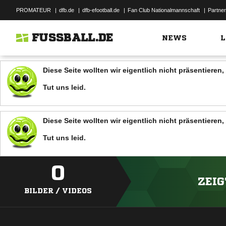
PROMATEUR
|
dfb.de
|
dfb-efootball.de
|
Fan Club Nationalmannschaft
|
Partner
FUSSBALL.DE
NEWS
L
Diese Seite wollten wir eigentlich nicht präsentiere
Tut uns leid.
Diese Seite wollten wir eigentlich nicht präsentiere
Tut uns leid.
0
ZEIG
BILDER / VIDEOS