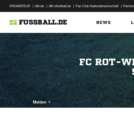
PROMATEUR
|
dfb.de
|
dfb-efootball.de
|
Fan Club Nationalmannschaft
|
Partner
FUSSBALL.DE
NEWS
L
FC ROT-WE
Melden