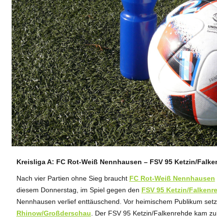
Kreisliga A: FC Rot-Weiß Nennhausen – FSV 95 Ketzin/Falke
ANZEIGE
Nach vier Partien ohne Sieg braucht
FC Rot-Weiß Nennhausen
diesem Donnerstag, im Spiel gegen den
FSV 95 Ketzin/Falkenr
Nennhausen verlief enttäuschend. Vor heimischem Publikum setz
Rhinow/Großderschau
. Der FSV 95 Ketzin/Falkenrehde kam zu