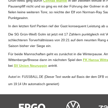
Grün-Weiß ging durch
Conrad Mantei
in der zwölften Minute in
Pausenpfiff nicht und so ging es mit der Führung der Golmer in 
fielen keine weiteren Tore; so reichte der Elf von Norman-Ray Sa
Punktgewinn.
In den letzten fünf Partien rief der Gast konsequent Leistung ab 
Die SG Grün-Weiß Golm ist jetzt mit 17 Zählern punktgleich mit Ve
schlechteren Torverhältnisses von 20:21 auf dem neunten Rang e
Saison bisher vier Siege ein.
Für beide Mannschaften geht es zunächst in die Winterpause. A
Wittenberge/Breese dann im nächsten Spiel den
FK Hansa Witt
bei
SV Union Neuruppin
antritt.
Autor/-in: FUSSBALL.DE (Dieser Text wurde auf Basis der dem DFB vor
um 19:14 Uhr automatisch generiert)