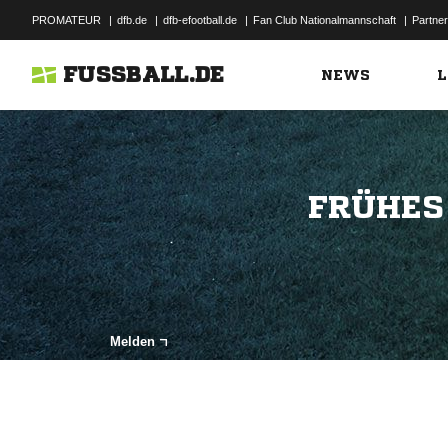
PROMATEUR
|
dfb.de
|
dfb-efootball.de
|
Fan Club Nationalmannschaft
|
Partner
FUSSBALL.DE
NEWS
L
FRÜHES
Melden