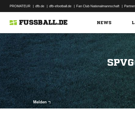
PROMATEUR
|
dfb.de
|
dfb-efootball.de
|
Fan Club Nationalmannschaft
|
Partner
FUSSBALL.DE
NEWS
L
SPVG
Melden