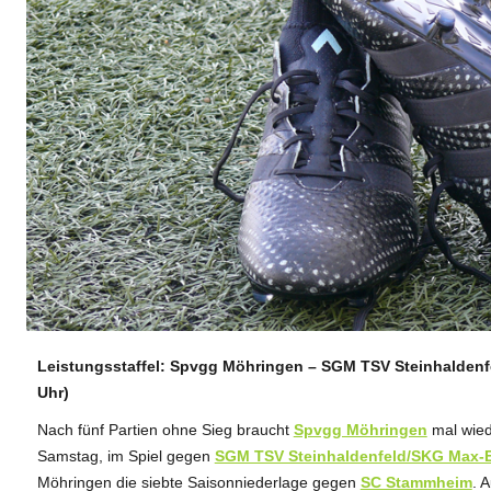
Leistungsstaffel: Spvgg Möhringen – SGM TSV Steinhaldenf
ANZEIGE
Uhr)
Nach fünf Partien ohne Sieg braucht
Spvgg Möhringen
mal wied
Samstag, im Spiel gegen
SGM TSV Steinhaldenfeld/SKG Max-
Möhringen die siebte Saisonniederlage gegen
SC Stammheim
. 