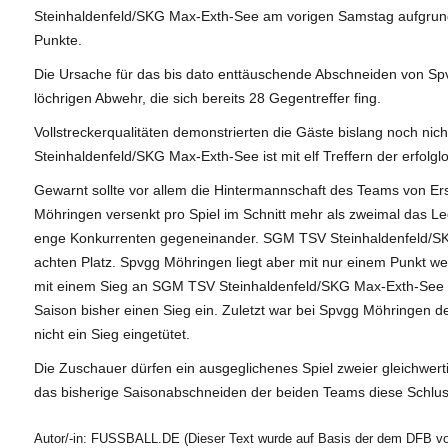
Steinhaldenfeld/SKG Max-Exth-See am vorigen Samstag aufgrund
Punkte.
Die Ursache für das bis dato enttäuschende Abschneiden von Spv
löchrigen Abwehr, die sich bereits 28 Gegentreffer fing.
Vollstreckerqualitäten demonstrierten die Gäste bislang noch nic
Steinhaldenfeld/SKG Max-Exth-See ist mit elf Treffern der erfolglo
Gewarnt sollte vor allem die Hintermannschaft des Teams von Er
Möhringen versenkt pro Spiel im Schnitt mehr als zweimal das Le
enge Konkurrenten gegeneinander. SGM TSV Steinhaldenfeld/SK
achten Platz. Spvgg Möhringen liegt aber mit nur einem Punkt we
mit einem Sieg an SGM TSV Steinhaldenfeld/SKG Max-Exth-See v
Saison bisher einen Sieg ein. Zuletzt war bei Spvgg Möhringen de
nicht ein Sieg eingetütet.
Die Zuschauer dürfen ein ausgeglichenes Spiel zweier gleichwer
das bisherige Saisonabschneiden der beiden Teams diese Schlus
Autor/-in: FUSSBALL.DE (Dieser Text wurde auf Basis der dem DFB vor