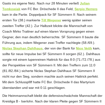
Gasts ins eigene Netz. Nach nur 28 Minuten verließ
Julian
Tomkowiak
von FC Bor. Dröschede II das Feld,
Sergio Herrero
kam in die Partie. Doppelpack für SF Sümmern II: Nach seinem
ersten Tor (38.) markierte
Till Wegener
wenig später seinen
zweiten Treffer (42.). Zur Halbzeit blickte die Mannschaft von
Coach Mirko Trattner auf einen klaren Vorsprung gegen einen
Gegner, den man deutlich beherrschte. SF Sümmern II baute die
Führung aus, indem Wegener zwei Treffer nachlegte (58./69.).
Niclas Stephan Dahlhaus
, der von der Bank für
Nico Veith
kam,
sollte für neue Impulse bei SF Sümmern II sorgen (62.). Dahlhaus
sorgte mit einem lupenreinen Hattrick für das 8:0 (71./72./78.) aus
der Perspektive von SF Sümmern II. Mit den Treffern zum 11:0
(81./82./84.) sicherte Niclas Stephan Dahlhaus SF Sümmern II
nicht nur den Sieg, sondern machte auch seinen Hattrick perfekt.
Mit dem Schlusspfiff hatte FC Bor. Dröschede II das Martyrium
überstanden und war mit 0:11 geschlagen.
Die Heimmannschaft bleibt die defensivschwächste Mannschaft der
Kreisliga B - Iserlohn. Nach der klaren Pleite gegen SF Sümmern II