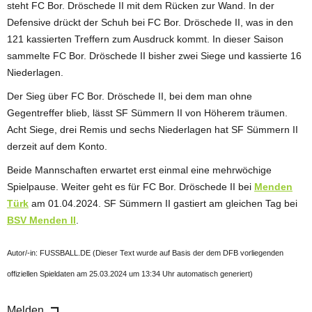
steht FC Bor. Dröschede II mit dem Rücken zur Wand. In der
Defensive drückt der Schuh bei FC Bor. Dröschede II, was in den
121 kassierten Treffern zum Ausdruck kommt. In dieser Saison
sammelte FC Bor. Dröschede II bisher zwei Siege und kassierte 16
Niederlagen.
Der Sieg über FC Bor. Dröschede II, bei dem man ohne
Gegentreffer blieb, lässt SF Sümmern II von Höherem träumen.
Acht Siege, drei Remis und sechs Niederlagen hat SF Sümmern II
derzeit auf dem Konto.
Beide Mannschaften erwartet erst einmal eine mehrwöchige
Spielpause. Weiter geht es für FC Bor. Dröschede II bei
Menden
Türk
am 01.04.2024. SF Sümmern II gastiert am gleichen Tag bei
BSV Menden II
.
Autor/-in: FUSSBALL.DE (Dieser Text wurde auf Basis der dem DFB vorliegenden
offiziellen Spieldaten am 25.03.2024 um 13:34 Uhr automatisch generiert)
Melden