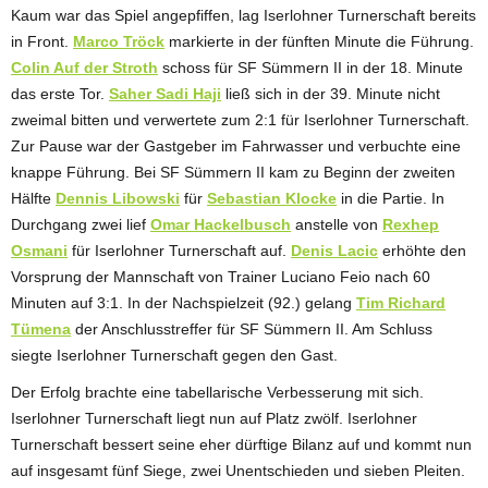
Kaum war das Spiel angepfiffen, lag Iserlohner Turnerschaft bereits
in Front.
Marco Tröck
markierte in der fünften Minute die Führung.
Colin Auf der Stroth
schoss für SF Sümmern II in der 18. Minute
das erste Tor.
Saher Sadi Haji
ließ sich in der 39. Minute nicht
zweimal bitten und verwertete zum 2:1 für Iserlohner Turnerschaft.
Zur Pause war der Gastgeber im Fahrwasser und verbuchte eine
knappe Führung. Bei SF Sümmern II kam zu Beginn der zweiten
Hälfte
Dennis Libowski
für
Sebastian Klocke
in die Partie. In
Durchgang zwei lief
Omar Hackelbusch
anstelle von
Rexhep
Osmani
für Iserlohner Turnerschaft auf.
Denis Lacic
erhöhte den
Vorsprung der Mannschaft von Trainer Luciano Feio nach 60
Minuten auf 3:1. In der Nachspielzeit (92.) gelang
Tim Richard
Tümena
der Anschlusstreffer für SF Sümmern II. Am Schluss
siegte Iserlohner Turnerschaft gegen den Gast.
Der Erfolg brachte eine tabellarische Verbesserung mit sich.
Iserlohner Turnerschaft liegt nun auf Platz zwölf. Iserlohner
Turnerschaft bessert seine eher dürftige Bilanz auf und kommt nun
auf insgesamt fünf Siege, zwei Unentschieden und sieben Pleiten.