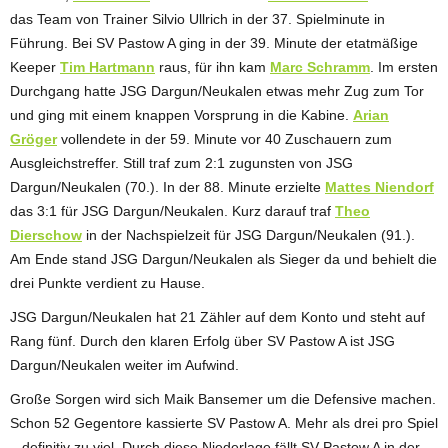
das Team von Trainer Silvio Ullrich in der 37. Spielminute in
Führung. Bei SV Pastow A ging in der 39. Minute der etatmäßige
Keeper
Tim Hartmann
raus, für ihn kam
Marc Schramm
. Im ersten
Durchgang hatte JSG Dargun/Neukalen etwas mehr Zug zum Tor
und ging mit einem knappen Vorsprung in die Kabine.
Arian
Gröger
vollendete in der 59. Minute vor 40 Zuschauern zum
Ausgleichstreffer. Still traf zum 2:1 zugunsten von JSG
Dargun/Neukalen (70.). In der 88. Minute erzielte
Mattes Niendorf
das 3:1 für JSG Dargun/Neukalen. Kurz darauf traf
Theo
Dierschow
in der Nachspielzeit für JSG Dargun/Neukalen (91.).
Am Ende stand JSG Dargun/Neukalen als Sieger da und behielt die
drei Punkte verdient zu Hause.
JSG Dargun/Neukalen hat 21 Zähler auf dem Konto und steht auf
Rang fünf. Durch den klaren Erfolg über SV Pastow A ist JSG
Dargun/Neukalen weiter im Aufwind.
Große Sorgen wird sich Maik Bansemer um die Defensive machen.
Schon 52 Gegentore kassierte SV Pastow A. Mehr als drei pro Spiel
– definitiv zu viel. Durch diese Niederlage fällt SV Pastow A in der