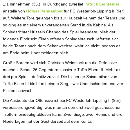
1:1 hinnehmen (35.). In Durchgang zwei lief
Patrick Leinfelder
anstelle von
Holger Rehkämper
für FC Westerloh-Lippling II (9er)
auf. Weitere Tore gelangen bis zur Halbzeit keinem der Teams und
so ging es mit einem unveränderten Stand in die Kabine. Als
Schiedsrichter Hüssein Chando das Spiel beendete, blieb der
folgende Eindruck: Einen offenen Schlagabtausch lieferten sich
beide Teams nach dem Seitenwechsel wahrlich nicht, sodass es
am Ende beim Unentschieden blieb.
Große Sorgen wird sich Christian Weinstock um die Defensive
machen. Schon 26 Gegentore kassierte TuRa Elsen III. Mehr als
drei pro Spiel – definitiv zu viel. Die bisherige Saisonbilanz von
TuRa Elsen III bleibt mit einem Sieg, zwei Unentschieden und vier
Pleiten schwach.
Die Ausbeute der Offensive ist bei FC Westerloh-Lippling II (9er)
verbesserungswürdig, was man an den erst zwölf geschossenen
Treffern eindeutig ablesen kann. Zwei Siege, zwei Remis und drei
Niederlagen hat der Gast derzeit auf dem Konto.