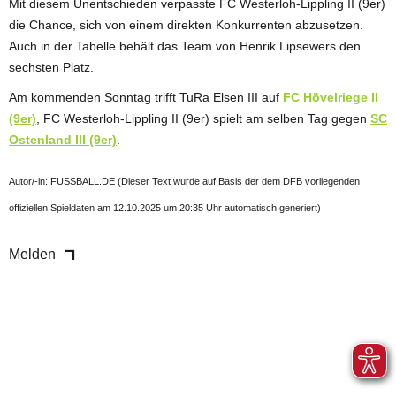
Mit diesem Unentschieden verpasste FC Westerloh-Lippling II (9er)
die Chance, sich von einem direkten Konkurrenten abzusetzen.
Auch in der Tabelle behält das Team von Henrik Lipsewers den
sechsten Platz.
Am kommenden Sonntag trifft TuRa Elsen III auf
FC Hövelriege II
(9er)
, FC Westerloh-Lippling II (9er) spielt am selben Tag gegen
SC
Ostenland III (9er)
.
Autor/-in: FUSSBALL.DE (Dieser Text wurde auf Basis der dem DFB vorliegenden
offiziellen Spieldaten am 12.10.2025 um 20:35 Uhr automatisch generiert)
Melden