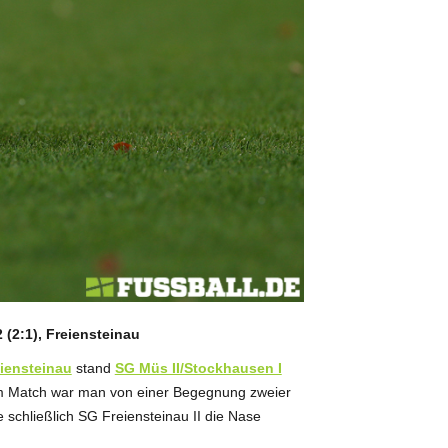
 (2:1), Freiensteinau
iensteinau
stand
SG Müs II/Stockhausen I
dem Match war man von einer Begegnung zweier
schließlich SG Freiensteinau II die Nase