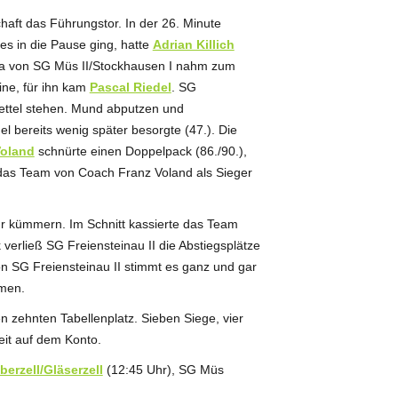
ft das Führungstor. In der 26. Minute
es in die Pause ging, hatte
Adrian Killich
aya von SG Müs II/Stockhausen I nahm zum
ine, für ihn kam
Pascal Riedel
. SG
ettel stehen. Mund abputzen und
l bereits wenig später besorgte (47.). Die
Voland
schnürte einen Doppelpack (86./90.),
d das Team von Coach Franz Voland als Sieger
hr kümmern. Im Schnitt kassierte das Team
verließ SG Freiensteinau II die Abstiegsplätze
von SG Freiensteinau II stimmt es ganz und gar
hmen.
n zehnten Tabellenplatz. Sieben Siege, vier
eit auf dem Konto.
erzell/Gläserzell
(12:45 Uhr), SG Müs