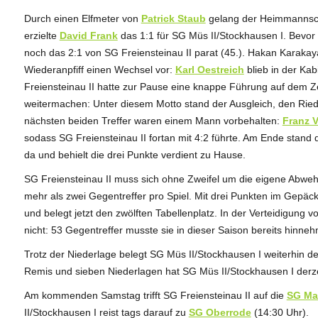
Durch einen Elfmeter von
Patrick Staub
gelang der Heimmannscha
erzielte
David Frank
das 1:1 für SG Müs II/Stockhausen I. Bevor 
noch das 2:1 von SG Freiensteinau II parat (45.). Hakan Karak
Wiederanpfiff einen Wechsel vor:
Karl Oestreich
blieb in der Kab
Freiensteinau II hatte zur Pause eine knappe Führung auf dem Z
weitermachen: Unter diesem Motto stand der Ausgleich, den Riede
nächsten beiden Treffer waren einem Mann vorbehalten:
Franz 
sodass SG Freiensteinau II fortan mit 4:2 führte. Am Ende stan
da und behielt die drei Punkte verdient zu Hause.
SG Freiensteinau II muss sich ohne Zweifel um die eigene Abwe
mehr als zwei Gegentreffer pro Spiel. Mit drei Punkten im Gepäck 
und belegt jetzt den zwölften Tabellenplatz. In der Verteidigung 
nicht: 53 Gegentreffer musste sie in dieser Saison bereits hinne
Trotz der Niederlage belegt SG Müs II/Stockhausen I weiterhin de
Remis und sieben Niederlagen hat SG Müs II/Stockhausen I derz
Am kommenden Samstag trifft SG Freiensteinau II auf die
SG Mab
II/Stockhausen I reist tags darauf zu
SG Oberrode
(14:30 Uhr).