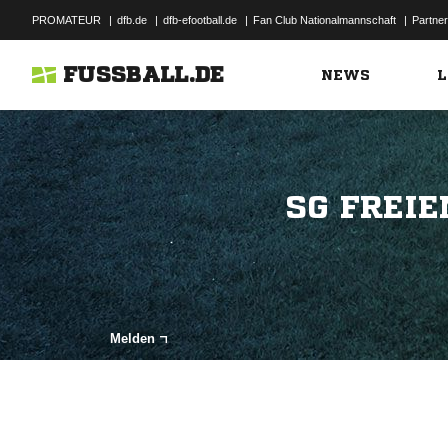
PROMATEUR
|
dfb.de
|
dfb-efootball.de
|
Fan Club Nationalmannschaft
|
Partner
FUSSBALL.DE
NEWS
L
SG FREIE
Melden