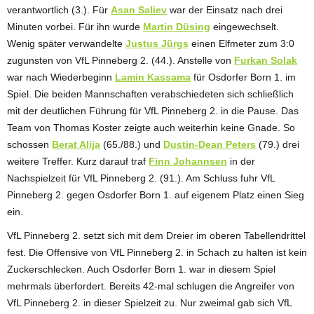
verantwortlich (3.). Für
Asan Saliev
war der Einsatz nach drei
Minuten vorbei. Für ihn wurde
Martin Düsing
eingewechselt.
Wenig später verwandelte
Justus Jürgs
einen Elfmeter zum 3:0
zugunsten von VfL Pinneberg 2. (44.). Anstelle von
Furkan Solak
war nach Wiederbeginn
Lamin Kassama
für Osdorfer Born 1. im
Spiel. Die beiden Mannschaften verabschiedeten sich schließlich
mit der deutlichen Führung für VfL Pinneberg 2. in die Pause. Das
Team von Thomas Koster zeigte auch weiterhin keine Gnade. So
schossen
Berat Alija
(65./88.) und
Dustin-Dean Peters
(79.) drei
weitere Treffer. Kurz darauf traf
Finn Johannsen
in der
Nachspielzeit für VfL Pinneberg 2. (91.). Am Schluss fuhr VfL
Pinneberg 2. gegen Osdorfer Born 1. auf eigenem Platz einen Sieg
ein.
VfL Pinneberg 2. setzt sich mit dem Dreier im oberen Tabellendrittel
fest. Die Offensive von VfL Pinneberg 2. in Schach zu halten ist kein
Zuckerschlecken. Auch Osdorfer Born 1. war in diesem Spiel
mehrmals überfordert. Bereits 42-mal schlugen die Angreifer von
VfL Pinneberg 2. in dieser Spielzeit zu. Nur zweimal gab sich VfL