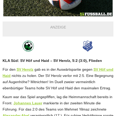
ANZEIGE
KLA Süd: SV Höf und Haid – SV Herolz, 5:2 (3:0), Flieden
Für den
SV Herolz
gab es in der Auswärtspartie gegen
SV Höf und
Haid
nichts zu holen. Der SV Herolz verlor mit 2:5. Eine Begegnung
auf Augenhöhe? Mitnichten! Im Duell zweier vermeintlich
ebenbürtiger Teams holte SV Höf und Haid den maximalen Ertrag.
Kaum war das Spiel angepfiffen, lag die Heimmannschaft bereits in
Front.
Johannes Lauer
markierte in der zweiten Minute die
Führung. Für das 2:0 des Teams von Mehmet Yilmaz zeichnete
Alexander Abel
verantwortlich (17.). Für ruhige Verhältnisse sorgte