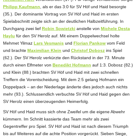
Philipp Kaufmann
, als er das 3:0 für SV Höf und Haid besorgte
(35.). Der dominante Vortrag von SV Höf und Haid im ersten
Spielabschnitt zeigte sich an der deutlichen Halbzeitführung. In
Durchgang zwei lief
Robin Sowietzki
anstelle von
Michele Desta
Haylu
für den SV Herolz auf. Mit einem Doppelwechsel holte
Mehmet Yilmaz
Lars Vesmanis
und
Florian Pankow
vom Feld
und brachte
Maximilian Klein
und
Christof Dobosz
ins Spiel
(62.). Der SV Herolz verkürzte den Rückstand in der 73. Minute
durch einen Elfmeter von
Benedikt Hofmann
auf 1:3. Dobosz (82.)
und Klein (88.) brachten SV Höf und Haid mit zwei schnellen
Treffern die Vorentscheidung. Mit dem 2:5 gelang Hofmann ein
Doppelpack – an der Niederlage änderte dies jedoch auch nichts
mehr (93.). Schlussendlich verbuchte SV Höf und Haid gegen den
SV Herolz einen überzeugenden Heimerfolg.
SV Höf und Haid muss sich ohne Zweifel um die eigene Abwehr
kümmern. Im Schnitt kassierte das Team mehr als zwei
Gegentreffer pro Spiel. SV Höf und Haid ist nach diesem Triumph
bis auf Weiteres auf die achte Position vorgerückt. Sieben Siege,