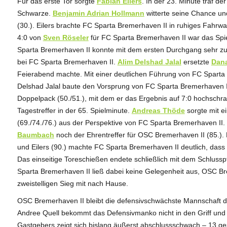
Für das erste Tor sorgte
Fabian Eilers
. In der 23. Minute traf de
Schwarze.
Benjamin Adrian Hollmann
witterte seine Chance un
(30.). Eilers brachte FC Sparta Bremerhaven II in ruhiges Fahrwas
4:0 von
Sven Röseler
für FC Sparta Bremerhaven II war das Spie
Sparta Bremerhaven II konnte mit dem ersten Durchgang sehr zu
bei FC Sparta Bremerhaven II.
Alim Delshad Jalal
ersetzte
Dana
Feierabend machte. Mit einer deutlichen Führung von FC Sparta 
Delshad Jalal baute den Vorsprung von FC Sparta Bremerhaven II 
Doppelpack (50./51.), mit dem er das Ergebnis auf 7:0 hochschr
Tagestreffer in der 65. Spielminute.
Andreas Thöde
sorgte mit ei
(69./74./76.) aus der Perspektive von FC Sparta Bremerhaven II
Baumbach
noch der Ehrentreffer für OSC Bremerhaven II (85.). 
und Eilers (90.) machte FC Sparta Bremerhaven II deutlich, dass m
Das einseitige Toreschießen endete schließlich mit dem Schlusspf
Sparta Bremerhaven II ließ dabei keine Gelegenheit aus, OSC B
zweistelligen Sieg mit nach Hause.
OSC Bremerhaven II bleibt die defensivschwächste Mannschaft d
Andree Quell bekommt das Defensivmanko nicht in den Griff und st
Gastgebers zeigt sich bislang äußerst abschlussschwach – 13 ge