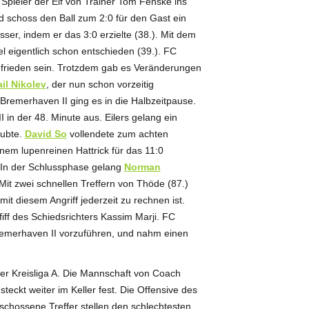
r Spieler der Elf von Trainer Tom Fenske ins
d schoss den Ball zum 2:0 für den Gast ein
ser, indem er das 3:0 erzielte (38.). Mit dem
l eigentlich schon entschieden (39.). FC
frieden sein. Trotzdem gab es Veränderungen
il Nikolev
, der nun schon vorzeitig
Bremerhaven II ging es in die Halbzeitpause.
in der 48. Minute aus. Eilers gelang ein
aubte.
David So
vollendete zum achten
nem lupenreinen Hattrick für das 11:0
. In der Schlussphase gelang
Norman
Mit zwei schnellen Treffern von Thöde (87.)
it diesem Angriff jederzeit zu rechnen ist.
iff des Schiedsrichters Kassim Marji. FC
remerhaven II vorzuführen, und nahm einen
er Kreisliga A. Die Mannschaft von Coach
eckt weiter im Keller fest. Die Offensive des
schossene Treffer stellen den schlechtesten