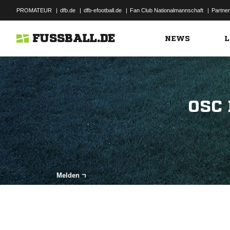
PROMATEUR
|
dfb.de
|
dfb-efootball.de
|
Fan Club Nationalmannschaft
|
Partner
FUSSBALL.DE
NEWS
L
OSC
Melden