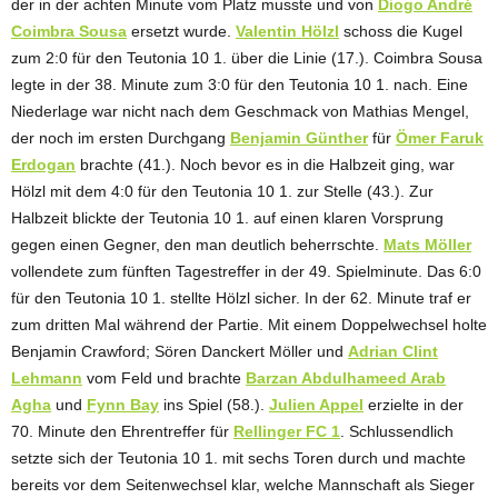
der in der achten Minute vom Platz musste und von
Diogo André
Coimbra Sousa
ersetzt wurde.
Valentin Hölzl
schoss die Kugel
zum 2:0 für den Teutonia 10 1. über die Linie (17.). Coimbra Sousa
legte in der 38. Minute zum 3:0 für den Teutonia 10 1. nach. Eine
Niederlage war nicht nach dem Geschmack von Mathias Mengel,
der noch im ersten Durchgang
Benjamin Günther
für
Ömer Faruk
Erdogan
brachte (41.). Noch bevor es in die Halbzeit ging, war
Hölzl mit dem 4:0 für den Teutonia 10 1. zur Stelle (43.). Zur
Halbzeit blickte der Teutonia 10 1. auf einen klaren Vorsprung
gegen einen Gegner, den man deutlich beherrschte.
Mats Möller
vollendete zum fünften Tagestreffer in der 49. Spielminute. Das 6:0
für den Teutonia 10 1. stellte Hölzl sicher. In der 62. Minute traf er
zum dritten Mal während der Partie. Mit einem Doppelwechsel holte
Benjamin Crawford; Sören Danckert Möller und
Adrian Clint
Lehmann
vom Feld und brachte
Barzan Abdulhameed Arab
Agha
und
Fynn Bay
ins Spiel (58.).
Julien Appel
erzielte in der
70. Minute den Ehrentreffer für
Rellinger FC 1
. Schlussendlich
setzte sich der Teutonia 10 1. mit sechs Toren durch und machte
bereits vor dem Seitenwechsel klar, welche Mannschaft als Sieger