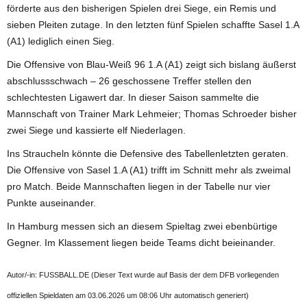
förderte aus den bisherigen Spielen drei Siege, ein Remis und
sieben Pleiten zutage. In den letzten fünf Spielen schaffte Sasel 1.A
(A1) lediglich einen Sieg.
Die Offensive von Blau-Weiß 96 1.A (A1) zeigt sich bislang äußerst
abschlussschwach – 26 geschossene Treffer stellen den
schlechtesten Ligawert dar. In dieser Saison sammelte die
Mannschaft von Trainer Mark Lehmeier; Thomas Schroeder bisher
zwei Siege und kassierte elf Niederlagen.
Ins Straucheln könnte die Defensive des Tabellenletzten geraten.
Die Offensive von Sasel 1.A (A1) trifft im Schnitt mehr als zweimal
pro Match. Beide Mannschaften liegen in der Tabelle nur vier
Punkte auseinander.
In Hamburg messen sich an diesem Spieltag zwei ebenbürtige
Gegner. Im Klassement liegen beide Teams dicht beieinander.
Autor/-in: FUSSBALL.DE (Dieser Text wurde auf Basis der dem DFB vorliegenden
offiziellen Spieldaten am 03.06.2026 um 08:06 Uhr automatisch generiert)