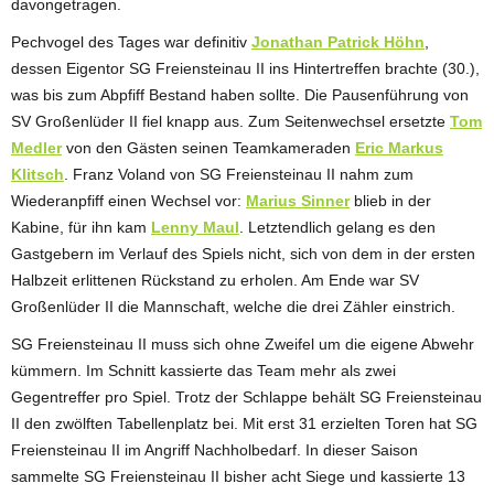
davongetragen.
Pechvogel des Tages war definitiv
Jonathan Patrick Höhn
,
dessen Eigentor SG Freiensteinau II ins Hintertreffen brachte (30.),
was bis zum Abpfiff Bestand haben sollte. Die Pausenführung von
SV Großenlüder II fiel knapp aus. Zum Seitenwechsel ersetzte
Tom
Medler
von den Gästen seinen Teamkameraden
Eric Markus
Klitsch
. Franz Voland von SG Freiensteinau II nahm zum
Wiederanpfiff einen Wechsel vor:
Marius Sinner
blieb in der
Kabine, für ihn kam
Lenny Maul
. Letztendlich gelang es den
Gastgebern im Verlauf des Spiels nicht, sich von dem in der ersten
Halbzeit erlittenen Rückstand zu erholen. Am Ende war SV
Großenlüder II die Mannschaft, welche die drei Zähler einstrich.
SG Freiensteinau II muss sich ohne Zweifel um die eigene Abwehr
kümmern. Im Schnitt kassierte das Team mehr als zwei
Gegentreffer pro Spiel. Trotz der Schlappe behält SG Freiensteinau
II den zwölften Tabellenplatz bei. Mit erst 31 erzielten Toren hat SG
Freiensteinau II im Angriff Nachholbedarf. In dieser Saison
sammelte SG Freiensteinau II bisher acht Siege und kassierte 13