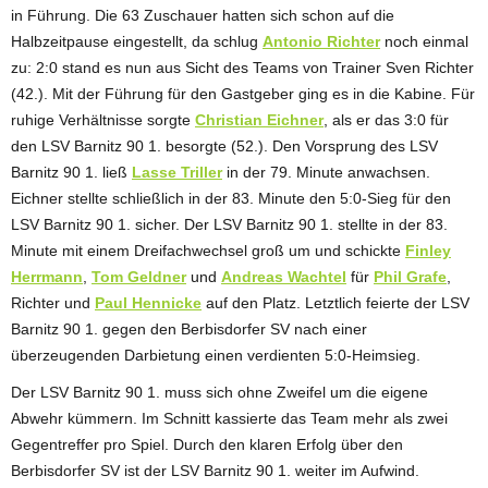
in Führung. Die 63 Zuschauer hatten sich schon auf die
Halbzeitpause eingestellt, da schlug
Antonio Richter
noch einmal
zu: 2:0 stand es nun aus Sicht des Teams von Trainer Sven Richter
(42.). Mit der Führung für den Gastgeber ging es in die Kabine. Für
ruhige Verhältnisse sorgte
Christian Eichner
, als er das 3:0 für
den LSV Barnitz 90 1. besorgte (52.). Den Vorsprung des LSV
Barnitz 90 1. ließ
Lasse Triller
in der 79. Minute anwachsen.
Eichner stellte schließlich in der 83. Minute den 5:0-Sieg für den
LSV Barnitz 90 1. sicher. Der LSV Barnitz 90 1. stellte in der 83.
Minute mit einem Dreifachwechsel groß um und schickte
Finley
Herrmann
,
Tom Geldner
und
Andreas Wachtel
für
Phil Grafe
,
Richter und
Paul Hennicke
auf den Platz. Letztlich feierte der LSV
Barnitz 90 1. gegen den Berbisdorfer SV nach einer
überzeugenden Darbietung einen verdienten 5:0-Heimsieg.
Der LSV Barnitz 90 1. muss sich ohne Zweifel um die eigene
Abwehr kümmern. Im Schnitt kassierte das Team mehr als zwei
Gegentreffer pro Spiel. Durch den klaren Erfolg über den
Berbisdorfer SV ist der LSV Barnitz 90 1. weiter im Aufwind.