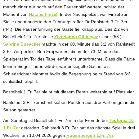
manch einer nur noch auf den Pausenpfiff wartete, schlug der
Moment von
Natalie Finzel
. In der Nachspielzeit war Finzel zur
Stelle und markierte den Führungstreffer für Rahlstedt 3.Fr. 7er
(44.). Die Pausenführung der Gäste fiel knapp aus. Das 2:2 von
Bostelbek 1.Fr. 7er stellte
Ylvi Hanna Gülbeyaz
sicher (58.).
Sabrina Busacker
machte in der 60. Minute das 3:2 von Rahlstedt
3.Fr. 7er perfekt. Ben Fraj war es, die in der 73. Minute das
Spielgerät im Tor des Tabellenführers unterbrachte. Dass die Partie
keinen Sieger finden würde, war besiegelte Sache, als
Schiedsrichter Mehmet Aydin die Begegnung beim Stand von 3:3
schließlich abpfiff.
Bostelbek 1.Fr. 7er bleibt mit diesem Remis weiterhin auf Platz vier.
Rahlstedt 3.Fr. 7er ist mit sieben Punkten aus drei Partien gut in die
Saison gestartet.
Am Sonntag ist Bostelbek 1.Fr. 7er in der Fremde bei
Teutonia 10
1.Fr. 7er
gefordert. Rahlstedt 3.Fr. 7er hat das nächste Spiel in drei
Wochen, am 10.04.2026 gegen
Rugenbergen 1.Fr. 7er
.