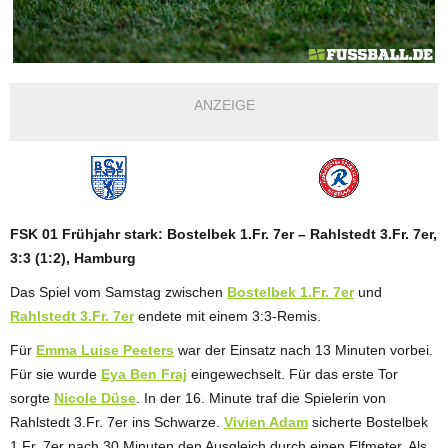
ANZEIGE
FSK 01 Frühjahr stark: Bostelbek 1.Fr. 7er – Rahlstedt 3.Fr. 7er,
3:3 (1:2), Hamburg
Das Spiel vom Samstag zwischen
Bostelbek 1.Fr. 7er
und
Rahlstedt 3.Fr. 7er
endete mit einem 3:3-Remis.
Für
Emma Luise Peeters
war der Einsatz nach 13 Minuten vorbei.
Für sie wurde
Eya Ben Fraj
eingewechselt. Für das erste Tor
sorgte
Nicole Düse
. In der 16. Minute traf die Spielerin von
Rahlstedt 3.Fr. 7er ins Schwarze.
Vivien Adam
sicherte Bostelbek
1.Fr. 7er nach 30 Minuten den Ausgleich durch einen Elfmeter. Als