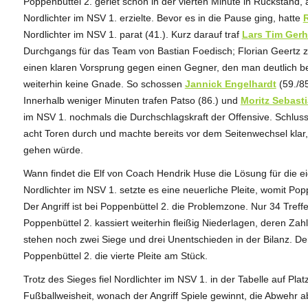
Poppenbüttel 2. geriet schon in der vierten Minute in Rückstand, 
Nordlichter im NSV 1. erzielte. Bevor es in die Pause ging, hatte
R
Nordlichter im NSV 1. parat (41.). Kurz darauf traf
Lars Tim Gerh
Durchgangs für das Team von Bastian Foedisch; Florian Geertz zum
einen klaren Vorsprung gegen einen Gegner, den man deutlich be
weiterhin keine Gnade. So schossen
Jannick Engelhardt
(59./8
Innerhalb weniger Minuten trafen Patso (86.) und
Moritz Sebast
im NSV 1. nochmals die Durchschlagskraft der Offensive. Schlusse
acht Toren durch und machte bereits vor dem Seitenwechsel klar
gehen würde.
Wann findet die Elf von Coach Hendrik Huse die Lösung für die 
Nordlichter im NSV 1. setzte es eine neuerliche Pleite, womit Pop
Der Angriff ist bei Poppenbüttel 2. die Problemzone. Nur 34 Treffe
Poppenbüttel 2. kassiert weiterhin fleißig Niederlagen, deren Zah
stehen noch zwei Siege und drei Unentschieden in der Bilanz. Der 
Poppenbüttel 2. die vierte Pleite am Stück.
Trotz des Sieges fiel Nordlichter im NSV 1. in der Tabelle auf Platz
Fußballweisheit, wonach der Angriff Spiele gewinnt, die Abwehr a