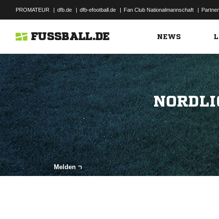
PROMATEUR
|
dfb.de
|
dfb-efootball.de
|
Fan Club Nationalmannschaft
|
Partner
FUSSBALL.DE
NEWS
L
NORDLI
Melden