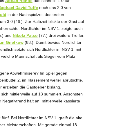
als
Adrian Rohde
das schnelle 1:0 für
aphael David Tuffe
noch das 2:0 von
old
in der Nachspielzeit des ersten
 3:0 (46.). Zur Halbzeit blickte der Gast auf
herrschte. Nordlichter im NSV 1. zeigte auch
5.) und
Nikola Patso
(77.) drei weitere Treffer.
ian Gnefkow
(88.). Damit bewies Nordlichter
ndlich setzte sich Nordlichter im NSV 1. mit
, welche Mannschaft als Sieger vom Platz
eigene Abwehrmisere? Im Spiel gegen
penbüttel 2. im Klassement weiter abrutschte.
r erzielten die Gastgeber bislang.
l sich mittlerweile auf 13 summiert. Ansonsten
Negativtrend hält an, mittlerweile kassierte
 fünf. Bei Nordlichter im NSV 1. greift die alte
ber Meisterschaften. Mit gerade einmal 18