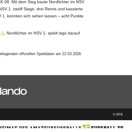
 KK 08. Mit dem Sieg baute Nordlichter im NSV
 NSV 1. zwölf Siege, drei Remis und kassierte
SV 1. konnten sich sehen lassen – acht Punkte
 1
, Nordlichter im NSV 1. spielt tags darauf
liegenden offiziellen Spieldaten am 22.03.2026
© DFB
 HEIMAT DES AMATEURFUSSBALLS
FUSSBALL.DE