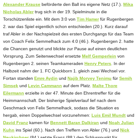
Alexander Krause
beförderte den Ball ins eigene Netz (17.).
Mika
Nicholas Abler
trug sich in der 19. Spielminute in die
Torschützenliste ein. Mit dem 3:0 von
Tim Hamer
für Rugenbergen
2. war das Spiel eigentlich schon entschieden (20.). Kurz darauf
traf Abler in der Nachspielzeit des ersten Durchgangs für das Team
von Coach Felix Semmelhack zum 4:0 (46.). Rugenbergen 2. hatte
die Chancen genutzt und blickte zur Pause auf einen deutlichen
Vorsprung. Zum Seitenwechsel ersetzte
Melf Gemperlein
von
Rugenbergen 2. seinen Teamkameraden
Henry Peters
. In der
Halbzeit nahm der 1. FC Quickborn 1. gleich zwei Wechsel vor.
Fortan standen
Emre Aydin
und
Najib Morvey Tenimu
für
Semih
Simsek
und
Levin Cammann
auf dem Platz.
Malte Thore
Eilermann
erzielte in der 47. Minute den Ehrentreffer für die
Heimmannschaft. Der bisherige Spielverlauf lief nach dem
Geschmack von Felix Semmelhack, sodass die Situation es
hergab, einen Doppelwechsel vorzunehmen:
Luis Emil Mundt
und
David Franz
kamen für
Bennett Baran Dalkiran
und
Noah Julian
Kuhn
ins Spiel (60.). Nach den Treffern von Abler (76.) und
Nick
Neukirchner
(84.) setzte Franz (88.) den Schlusspunkt für