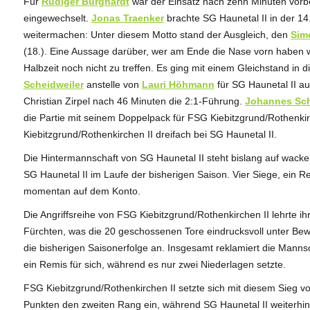
Für
Rüdiger Burghardt
war der Einsatz nach zehn Minuten vorb
eingewechselt.
Jonas Traenker
brachte SG Haunetal II in der 14
weitermachen: Unter diesem Motto stand der Ausgleich, den
Sim
(18.). Eine Aussage darüber, wer am Ende die Nase vorn haben w
Halbzeit noch nicht zu treffen. Es ging mit einem Gleichstand in 
Scheidweiler
anstelle von
Lauri Höhmann
für SG Haunetal II au
Christian Zirpel nach 46 Minuten die 2:1-Führung.
Johannes Sch
die Partie mit seinem Doppelpack für FSG Kiebitzgrund/Rothenki
Kiebitzgrund/Rothenkirchen II dreifach bei SG Haunetal II.
Die Hintermannschaft von SG Haunetal II steht bislang auf wacke
SG Haunetal II im Laufe der bisherigen Saison. Vier Siege, ein R
momentan auf dem Konto.
Die Angriffsreihe von FSG Kiebitzgrund/Rothenkirchen II lehrte i
Fürchten, was die 20 geschossenen Tore eindrucksvoll unter Bewe
die bisherigen Saisonerfolge an. Insgesamt reklamiert die Mann
ein Remis für sich, während es nur zwei Niederlagen setzte.
FSG Kiebitzgrund/Rothenkirchen II setzte sich mit diesem Sieg v
Punkten den zweiten Rang ein, während SG Haunetal II weiterhin