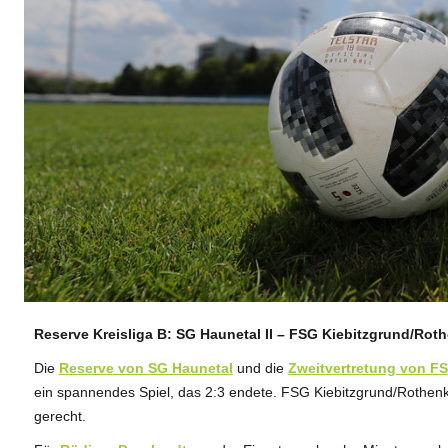
Reserve Kreisliga B: SG Haunetal II – FSG Kiebitzgrund/Rothe
ANZEIGE
Die
Reserve von SG Haunetal
und die
Zweitvertretung von F
ein spannendes Spiel, das 2:3 endete. FSG Kiebitzgrund/Rothenki
gerecht.