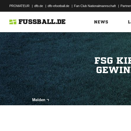
PROMATEUR
|
dfb.de
|
dfb-efootball.de
|
Fan Club Nationalmannschaft
|
Partner
FUSSBALL.DE
NEWS
L
FSG KI
GEWIN
Melden