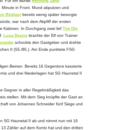
ei. Für ihn wurde
Henning Jahn
. Minute in Front. Mund abputzen und
on Rödiger
bereits wenig später besorgte
ürde, war nach dem Abpfiff der ersten
die Kabinen. In Durchgang zwei lief
Tim Ole
f.
Luca Destro
brachte der Elf von Trainer
neider
schockte den Gastgeber und drehte
rchen II (55./85.). Am Ende punktete FSG
ligen Beinen. Bereits 16 Gegentore kassierte
emis und drei Niederlagen hat SG Haunetal II
hre Gegner in aller Regelmäßigkeit das
is stellen. Mit dem Sieg knüpfte der Gast an
schaft von Johannes Schneider fünf Siege und
on SG Haunetal II ab und nimmt nun mit 16
 13 Zähler auf dem Konto hat und den dritten