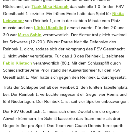
Rückstand, als
Tjark Mika Hänsch
das schnelle 1:0 für den FSV
Geesthacht 1. erzielte. Ein frühes Ende hatte das Spiel für
Nikita
Leinweber
von Reinbek 1, der in der siebten Minute vom Platz
musste und von
Lütfü Ufacikligil
ersetzt wurde. Für das 2:0 und
3:0 war
Musa Sahin
verantwortlich. Der Akteur traf gleich zweimal
ins Schwarze (12./20.). Bis zur Pause hielt die Defensive des
Reinbek 1. dicht, sodass sich der Vorsprung des FSV Geesthacht
1. nicht weiter vergrößerte. Für das 1:3 des Reinbek 1. zeichnete
Fabio Klietsch
verantwortlich (80.). Mit dem Schlusspfiff durch
Schiedsrichter Arne Prior stand der Auswärtsdreier für den FSV
Geesthacht 1. Man hatte sich gegen den Reinbek 1. durchgesetzt.
Trotz der Schlappe behält der Reinbek 1. den fünften Tabellenplatz
bei. Der Reinbek 1. verbuchte insgesamt elf Siege, vier Remis und
fünf Niederlagen. Der Reinbek 1. ist seit vier Spielen unbezwungen.
Der FSV Geesthacht 1. muss sich ohne Zweifel um die eigene
Abwehr kümmern. Im Schnitt kassierte das Team mehr als drei
Gegentreffer pro Spiel. Das Team von Coach Dennis Tornieporth