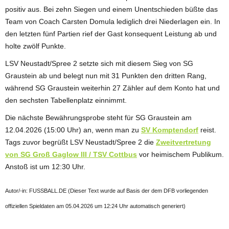
positiv aus. Bei zehn Siegen und einem Unentschieden büßte das
Team von Coach Carsten Domula lediglich drei Niederlagen ein. In
den letzten fünf Partien rief der Gast konsequent Leistung ab und
holte zwölf Punkte.
LSV Neustadt/Spree 2 setzte sich mit diesem Sieg von SG
Graustein ab und belegt nun mit 31 Punkten den dritten Rang,
während SG Graustein weiterhin 27 Zähler auf dem Konto hat und
den sechsten Tabellenplatz einnimmt.
Die nächste Bewährungsprobe steht für SG Graustein am
12.04.2026 (15:00 Uhr) an, wenn man zu
SV Komptendorf
reist.
Tags zuvor begrüßt LSV Neustadt/Spree 2 die
Zweitvertretung
von SG Groß Gaglow III / TSV Cottbus
vor heimischem Publikum.
Anstoß ist um 12:30 Uhr.
Autor/-in: FUSSBALL.DE (Dieser Text wurde auf Basis der dem DFB vorliegenden
offiziellen Spieldaten am 05.04.2026 um 12:24 Uhr automatisch generiert)