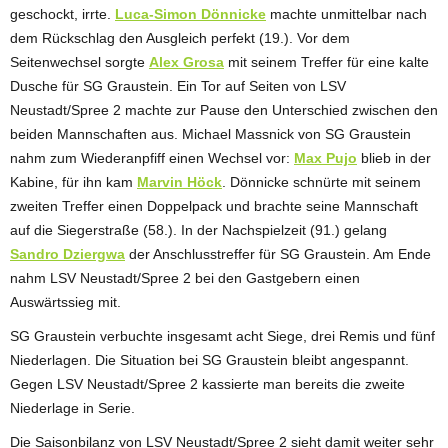
geschockt, irrte.
Luca-Simon Dönnicke
machte unmittelbar nach
dem Rückschlag den Ausgleich perfekt (19.). Vor dem
Seitenwechsel sorgte
Alex Grosa
mit seinem Treffer für eine kalte
Dusche für SG Graustein. Ein Tor auf Seiten von LSV
Neustadt/Spree 2 machte zur Pause den Unterschied zwischen den
beiden Mannschaften aus. Michael Massnick von SG Graustein
nahm zum Wiederanpfiff einen Wechsel vor:
Max Pujo
blieb in der
Kabine, für ihn kam
Marvin Höck
. Dönnicke schnürte mit seinem
zweiten Treffer einen Doppelpack und brachte seine Mannschaft
auf die Siegerstraße (58.). In der Nachspielzeit (91.) gelang
Sandro Dziergwa
der Anschlusstreffer für SG Graustein. Am Ende
nahm LSV Neustadt/Spree 2 bei den Gastgebern einen
Auswärtssieg mit.
SG Graustein verbuchte insgesamt acht Siege, drei Remis und fünf
Niederlagen. Die Situation bei SG Graustein bleibt angespannt.
Gegen LSV Neustadt/Spree 2 kassierte man bereits die zweite
Niederlage in Serie.
Die Saisonbilanz von LSV Neustadt/Spree 2 sieht damit weiter sehr