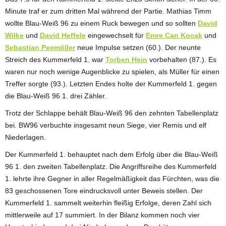
Minute traf er zum dritten Mal während der Partie. Mathias Timm
wollte Blau-Weiß 96 zu einem Ruck bewegen und so sollten
David
Wilke
und
David Heffele
eingewechselt für
Emre Can Kocak
und
Sebastian Peemöller
neue Impulse setzen (60.). Der neunte
Streich des Kummerfeld 1. war
Torben Hein
vorbehalten (87.). Es
waren nur noch wenige Augenblicke zu spielen, als Müller für einen
Treffer sorgte (93.). Letzten Endes holte der Kummerfeld 1. gegen
die Blau-Weiß 96 1. drei Zähler.
Trotz der Schlappe behält Blau-Weiß 96 den zehnten Tabellenplatz
bei. BW96 verbuchte insgesamt neun Siege, vier Remis und elf
Niederlagen.
Der Kummerfeld 1. behauptet nach dem Erfolg über die Blau-Weiß
96 1. den zweiten Tabellenplatz. Die Angriffsreihe des Kummerfeld
1. lehrte ihre Gegner in aller Regelmäßigkeit das Fürchten, was die
83 geschossenen Tore eindrucksvoll unter Beweis stellen. Der
Kummerfeld 1. sammelt weiterhin fleißig Erfolge, deren Zahl sich
mittlerweile auf 17 summiert. In der Bilanz kommen noch vier