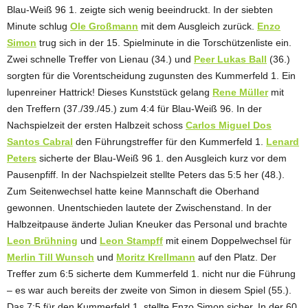
Blau-Weiß 96 1. zeigte sich wenig beeindruckt. In der siebten
Minute schlug
Ole Großmann
mit dem Ausgleich zurück.
Enzo
Simon
trug sich in der 15. Spielminute in die Torschützenliste ein.
Zwei schnelle Treffer von Lienau (34.) und
Peer Lukas Ball
(36.)
sorgten für die Vorentscheidung zugunsten des Kummerfeld 1. Ein
lupenreiner Hattrick! Dieses Kunststück gelang
Rene Müller
mit
den Treffern (37./39./45.) zum 4:4 für Blau-Weiß 96. In der
Nachspielzeit der ersten Halbzeit schoss
Carlos Miguel Dos
Santos Cabral
den Führungstreffer für den Kummerfeld 1.
Lenard
Peters
sicherte der Blau-Weiß 96 1. den Ausgleich kurz vor dem
Pausenpfiff. In der Nachspielzeit stellte Peters das 5:5 her (48.).
Zum Seitenwechsel hatte keine Mannschaft die Oberhand
gewonnen. Unentschieden lautete der Zwischenstand. In der
Halbzeitpause änderte Julian Kneuker das Personal und brachte
Leon Brühning
und
Leon Stampff
mit einem Doppelwechsel für
Merlin Till Wunsch
und
Moritz Krellmann
auf den Platz. Der
Treffer zum 6:5 sicherte dem Kummerfeld 1. nicht nur die Führung
– es war auch bereits der zweite von Simon in diesem Spiel (55.).
Das 7:5 für den Kummerfeld 1. stellte Enzo Simon sicher. In der 60.