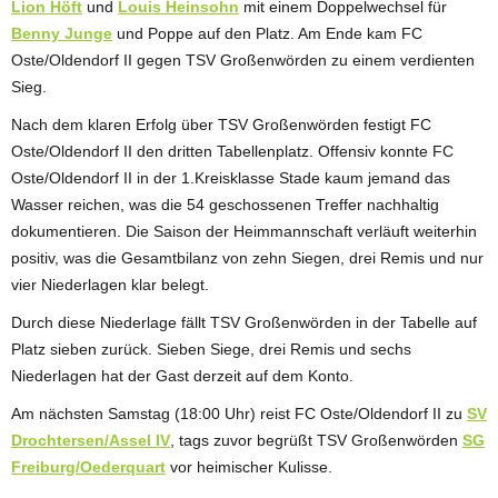
Lion Höft
und
Louis Heinsohn
mit einem Doppelwechsel für
Benny Junge
und Poppe auf den Platz. Am Ende kam FC
Oste/Oldendorf II gegen TSV Großenwörden zu einem verdienten
Sieg.
Nach dem klaren Erfolg über TSV Großenwörden festigt FC
Oste/Oldendorf II den dritten Tabellenplatz. Offensiv konnte FC
Oste/Oldendorf II in der 1.Kreisklasse Stade kaum jemand das
Wasser reichen, was die 54 geschossenen Treffer nachhaltig
dokumentieren. Die Saison der Heimmannschaft verläuft weiterhin
positiv, was die Gesamtbilanz von zehn Siegen, drei Remis und nur
vier Niederlagen klar belegt.
Durch diese Niederlage fällt TSV Großenwörden in der Tabelle auf
Platz sieben zurück. Sieben Siege, drei Remis und sechs
Niederlagen hat der Gast derzeit auf dem Konto.
Am nächsten Samstag (18:00 Uhr) reist FC Oste/Oldendorf II zu
SV
Drochtersen/Assel IV
, tags zuvor begrüßt TSV Großenwörden
SG
Freiburg/Oederquart
vor heimischer Kulisse.