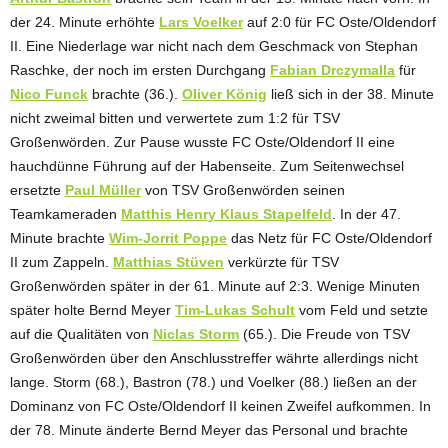
der 24. Minute erhöhte
Lars Voelker
auf 2:0 für FC Oste/Oldendorf
II. Eine Niederlage war nicht nach dem Geschmack von Stephan
Raschke, der noch im ersten Durchgang
Fabian Drczymalla
für
Nico Funck
brachte (36.).
Oliver König
ließ sich in der 38. Minute
nicht zweimal bitten und verwertete zum 1:2 für TSV
Großenwörden. Zur Pause wusste FC Oste/Oldendorf II eine
hauchdünne Führung auf der Habenseite. Zum Seitenwechsel
ersetzte
Paul Müller
von TSV Großenwörden seinen
Teamkameraden
Matthis Henry Klaus Stapelfeld
. In der 47.
Minute brachte
Wim-Jorrit Poppe
das Netz für FC Oste/Oldendorf
II zum Zappeln.
Matthias Stüven
verkürzte für TSV
Großenwörden später in der 61. Minute auf 2:3. Wenige Minuten
später holte Bernd Meyer
Tim-Lukas Schult
vom Feld und setzte
auf die Qualitäten von
Niclas Storm
(65.). Die Freude von TSV
Großenwörden über den Anschlusstreffer währte allerdings nicht
lange. Storm (68.), Bastron (78.) und Voelker (88.) ließen an der
Dominanz von FC Oste/Oldendorf II keinen Zweifel aufkommen. In
der 78. Minute änderte Bernd Meyer das Personal und brachte