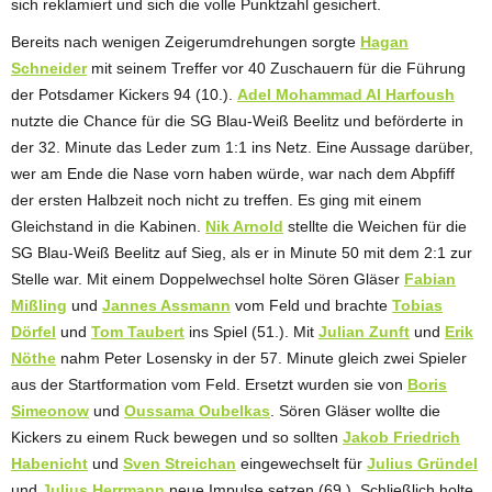
sich reklamiert und sich die volle Punktzahl gesichert.
Bereits nach wenigen Zeigerumdrehungen sorgte
Hagan
Schneider
mit seinem Treffer vor 40 Zuschauern für die Führung
der Potsdamer Kickers 94 (10.).
Adel Mohammad Al Harfoush
nutzte die Chance für die SG Blau-Weiß Beelitz und beförderte in
der 32. Minute das Leder zum 1:1 ins Netz. Eine Aussage darüber,
wer am Ende die Nase vorn haben würde, war nach dem Abpfiff
der ersten Halbzeit noch nicht zu treffen. Es ging mit einem
Gleichstand in die Kabinen.
Nik Arnold
stellte die Weichen für die
SG Blau-Weiß Beelitz auf Sieg, als er in Minute 50 mit dem 2:1 zur
Stelle war. Mit einem Doppelwechsel holte Sören Gläser
Fabian
Mißling
und
Jannes Assmann
vom Feld und brachte
Tobias
Dörfel
und
Tom Taubert
ins Spiel (51.). Mit
Julian Zunft
und
Erik
Nöthe
nahm Peter Losensky in der 57. Minute gleich zwei Spieler
aus der Startformation vom Feld. Ersetzt wurden sie von
Boris
Simeonow
und
Oussama Oubelkas
. Sören Gläser wollte die
Kickers zu einem Ruck bewegen und so sollten
Jakob Friedrich
Habenicht
und
Sven Streichan
eingewechselt für
Julius Gründel
und
Julius Herrmann
neue Impulse setzen (69.). Schließlich holte