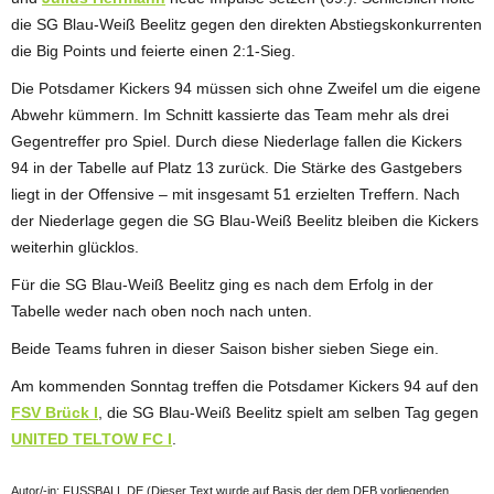
die SG Blau-Weiß Beelitz gegen den direkten Abstiegskonkurrenten
die Big Points und feierte einen 2:1-Sieg.
Die Potsdamer Kickers 94 müssen sich ohne Zweifel um die eigene
Abwehr kümmern. Im Schnitt kassierte das Team mehr als drei
Gegentreffer pro Spiel. Durch diese Niederlage fallen die Kickers
94 in der Tabelle auf Platz 13 zurück. Die Stärke des Gastgebers
liegt in der Offensive – mit insgesamt 51 erzielten Treffern. Nach
der Niederlage gegen die SG Blau-Weiß Beelitz bleiben die Kickers
weiterhin glücklos.
Für die SG Blau-Weiß Beelitz ging es nach dem Erfolg in der
Tabelle weder nach oben noch nach unten.
Beide Teams fuhren in dieser Saison bisher sieben Siege ein.
Am kommenden Sonntag treffen die Potsdamer Kickers 94 auf den
FSV Brück I
, die SG Blau-Weiß Beelitz spielt am selben Tag gegen
UNITED TELTOW FC I
.
Autor/-in: FUSSBALL.DE (Dieser Text wurde auf Basis der dem DFB vorliegenden