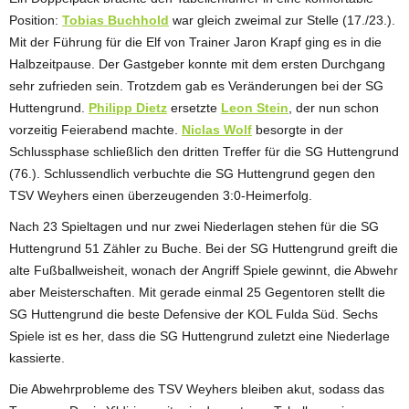
Position:
Tobias Buchhold
war gleich zweimal zur Stelle (17./23.).
Mit der Führung für die Elf von Trainer Jaron Krapf ging es in die
Halbzeitpause. Der Gastgeber konnte mit dem ersten Durchgang
sehr zufrieden sein. Trotzdem gab es Veränderungen bei der SG
Huttengrund.
Philipp Dietz
ersetzte
Leon Stein
, der nun schon
vorzeitig Feierabend machte.
Niclas Wolf
besorgte in der
Schlussphase schließlich den dritten Treffer für die SG Huttengrund
(76.). Schlussendlich verbuchte die SG Huttengrund gegen den
TSV Weyhers einen überzeugenden 3:0-Heimerfolg.
Nach 23 Spieltagen und nur zwei Niederlagen stehen für die SG
Huttengrund 51 Zähler zu Buche. Bei der SG Huttengrund greift die
alte Fußballweisheit, wonach der Angriff Spiele gewinnt, die Abwehr
aber Meisterschaften. Mit gerade einmal 25 Gegentoren stellt die
SG Huttengrund die beste Defensive der KOL Fulda Süd. Sechs
Spiele ist es her, dass die SG Huttengrund zuletzt eine Niederlage
kassierte.
Die Abwehrprobleme des TSV Weyhers bleiben akut, sodass das