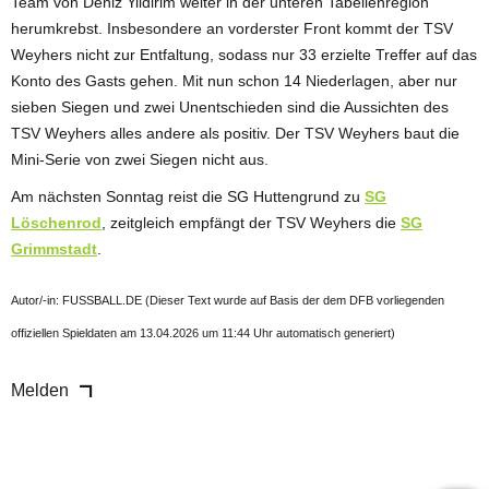
Team von Deniz Yildirim weiter in der unteren Tabellenregion
herumkrebst. Insbesondere an vorderster Front kommt der TSV
Weyhers nicht zur Entfaltung, sodass nur 33 erzielte Treffer auf das
Konto des Gasts gehen. Mit nun schon 14 Niederlagen, aber nur
sieben Siegen und zwei Unentschieden sind die Aussichten des
TSV Weyhers alles andere als positiv. Der TSV Weyhers baut die
Mini-Serie von zwei Siegen nicht aus.
Am nächsten Sonntag reist die SG Huttengrund zu
SG
Löschenrod
, zeitgleich empfängt der TSV Weyhers die
SG
Grimmstadt
.
Autor/-in: FUSSBALL.DE (Dieser Text wurde auf Basis der dem DFB vorliegenden
offiziellen Spieldaten am 13.04.2026 um 11:44 Uhr automatisch generiert)
Melden