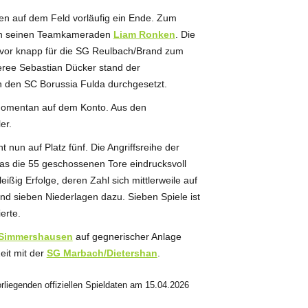
ben auf dem Feld vorläufig ein Ende. Zum
n seinen Teamkameraden
Liam Ronken
. Die
 vor knapp für die SG Reulbach/Brand zum
feree Sebastian Dücker stand der
en den SC Borussia Fulda durchgesetzt.
 momentan auf dem Konto. Aus den
er.
nun auf Platz fünf. Die Angriffsreihe der
was die 55 geschossenen Tore eindrucksvoll
ißig Erfolge, deren Zahl sich mittlerweile auf
nd sieben Niederlagen dazu. Sieben Spiele ist
erte.
/Simmershausen
auf gegnerischer Anlage
eit mit der
SG Marbach/Dietershan
.
liegenden offiziellen Spieldaten am 15.04.2026