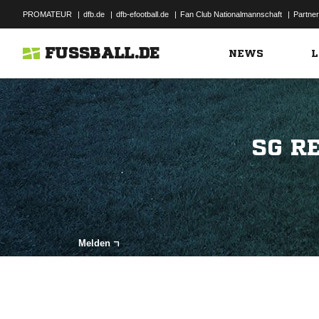
PROMATEUR
|
dfb.de
|
dfb-efootball.de
|
Fan Club Nationalmannschaft
|
Partner
FUSSBALL.DE
NEWS
L
SG R
Melden