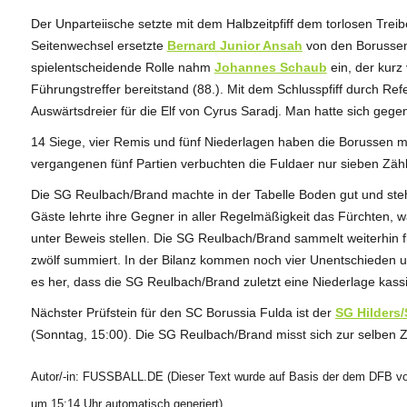
Der Unparteiische setzte mit dem Halbzeitpfiff dem torlosen Trei
Seitenwechsel ersetzte
Bernard Junior Ansah
von den Borusse
spielentscheidende Rolle nahm
Johannes Schaub
ein, der kurz
Führungstreffer bereitstand (88.). Mit dem Schlusspfiff durch Re
Auswärtsdreier für die Elf von Cyrus Saradj. Man hatte sich geg
14 Siege, vier Remis und fünf Niederlagen haben die Borussen
vergangenen fünf Partien verbuchten die Fuldaer nur sieben Zähl
Die SG Reulbach/Brand machte in der Tabelle Boden gut und steht 
Gäste lehrte ihre Gegner in aller Regelmäßigkeit das Fürchten, 
unter Beweis stellen. Die SG Reulbach/Brand sammelt weiterhin fle
zwölf summiert. In der Bilanz kommen noch vier Unentschieden u
es her, dass die SG Reulbach/Brand zuletzt eine Niederlage kassi
Nächster Prüfstein für den SC Borussia Fulda ist der
SG Hilders
(Sonntag, 15:00). Die SG Reulbach/Brand misst sich zur selben Z
Autor/-in: FUSSBALL.DE (Dieser Text wurde auf Basis der dem DFB vor
um 15:14 Uhr automatisch generiert)