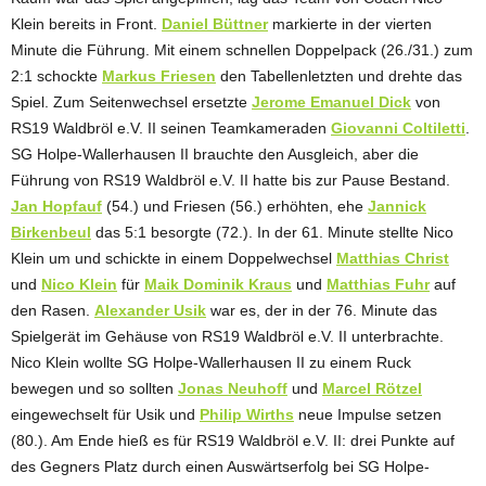
Klein bereits in Front.
Daniel Büttner
markierte in der vierten
Minute die Führung. Mit einem schnellen Doppelpack (26./31.) zum
2:1 schockte
Markus Friesen
den Tabellenletzten und drehte das
Spiel. Zum Seitenwechsel ersetzte
Jerome Emanuel Dick
von
RS19 Waldbröl e.V. II seinen Teamkameraden
Giovanni Coltiletti
.
SG Holpe-Wallerhausen II brauchte den Ausgleich, aber die
Führung von RS19 Waldbröl e.V. II hatte bis zur Pause Bestand.
Jan Hopfauf
(54.) und Friesen (56.) erhöhten, ehe
Jannick
Birkenbeul
das 5:1 besorgte (72.). In der 61. Minute stellte Nico
Klein um und schickte in einem Doppelwechsel
Matthias Christ
und
Nico Klein
für
Maik Dominik Kraus
und
Matthias Fuhr
auf
den Rasen.
Alexander Usik
war es, der in der 76. Minute das
Spielgerät im Gehäuse von RS19 Waldbröl e.V. II unterbrachte.
Nico Klein wollte SG Holpe-Wallerhausen II zu einem Ruck
bewegen und so sollten
Jonas Neuhoff
und
Marcel Rötzel
eingewechselt für Usik und
Philip Wirths
neue Impulse setzen
(80.). Am Ende hieß es für RS19 Waldbröl e.V. II: drei Punkte auf
des Gegners Platz durch einen Auswärtserfolg bei SG Holpe-