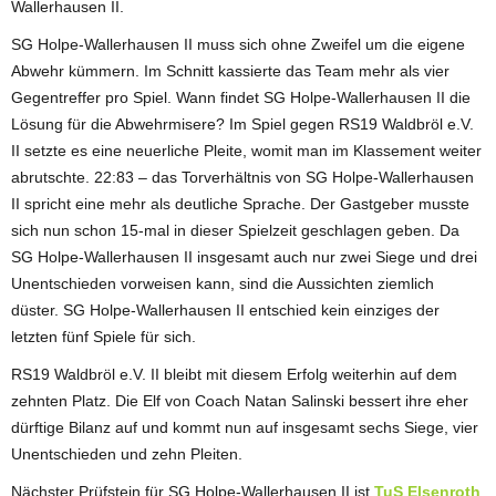
Wallerhausen II.
SG Holpe-Wallerhausen II muss sich ohne Zweifel um die eigene
Abwehr kümmern. Im Schnitt kassierte das Team mehr als vier
Gegentreffer pro Spiel. Wann findet SG Holpe-Wallerhausen II die
Lösung für die Abwehrmisere? Im Spiel gegen RS19 Waldbröl e.V.
II setzte es eine neuerliche Pleite, womit man im Klassement weiter
abrutschte. 22:83 – das Torverhältnis von SG Holpe-Wallerhausen
II spricht eine mehr als deutliche Sprache. Der Gastgeber musste
sich nun schon 15-mal in dieser Spielzeit geschlagen geben. Da
SG Holpe-Wallerhausen II insgesamt auch nur zwei Siege und drei
Unentschieden vorweisen kann, sind die Aussichten ziemlich
düster. SG Holpe-Wallerhausen II entschied kein einziges der
letzten fünf Spiele für sich.
RS19 Waldbröl e.V. II bleibt mit diesem Erfolg weiterhin auf dem
zehnten Platz. Die Elf von Coach Natan Salinski bessert ihre eher
dürftige Bilanz auf und kommt nun auf insgesamt sechs Siege, vier
Unentschieden und zehn Pleiten.
Nächster Prüfstein für SG Holpe-Wallerhausen II ist
TuS Elsenroth