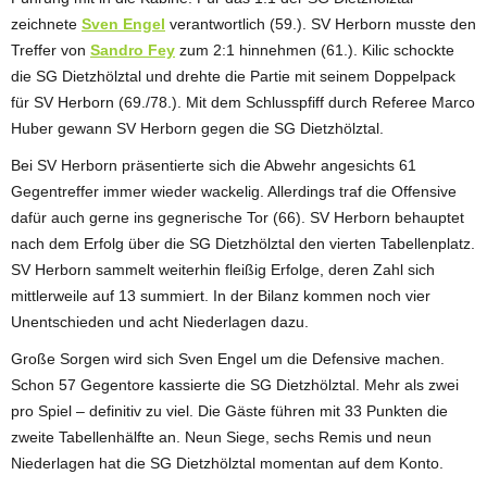
zeichnete
Sven Engel
verantwortlich (59.). SV Herborn musste den
Treffer von
Sandro Fey
zum 2:1 hinnehmen (61.). Kilic schockte
die SG Dietzhölztal und drehte die Partie mit seinem Doppelpack
für SV Herborn (69./78.). Mit dem Schlusspfiff durch Referee Marco
Huber gewann SV Herborn gegen die SG Dietzhölztal.
Bei SV Herborn präsentierte sich die Abwehr angesichts 61
Gegentreffer immer wieder wackelig. Allerdings traf die Offensive
dafür auch gerne ins gegnerische Tor (66). SV Herborn behauptet
nach dem Erfolg über die SG Dietzhölztal den vierten Tabellenplatz.
SV Herborn sammelt weiterhin fleißig Erfolge, deren Zahl sich
mittlerweile auf 13 summiert. In der Bilanz kommen noch vier
Unentschieden und acht Niederlagen dazu.
Große Sorgen wird sich Sven Engel um die Defensive machen.
Schon 57 Gegentore kassierte die SG Dietzhölztal. Mehr als zwei
pro Spiel – definitiv zu viel. Die Gäste führen mit 33 Punkten die
zweite Tabellenhälfte an. Neun Siege, sechs Remis und neun
Niederlagen hat die SG Dietzhölztal momentan auf dem Konto.