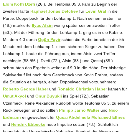
Elom Koffi Dzefi
(26.). Bei Teutonia 05 3. kam zu Beginn der
zweiten Hälfte
Raphael Jonas Detchev
für
Levin Graf
in die
Partie. Doppelpack für den Lohkamp 1: Nach seinem ersten Tor
(48.) markierte
Ilyas Afsin
wenig später seinen zweiten Treffer
(53.). Mit der Führung für den Lohkamp 1. ging es in die Kabine.
Mit dem 4:0 durch
Ogün Payir
schien die Partie bereits in der 55.
Minute mit dem Lohkamp 1. einen sicheren Sieger zu haben. Der
Lohkamp 1. baute die Führung aus, indem Afsin zwei Treffer
nachlegte (58./66.). Dzefi (72.), Afsin (83.) und Qestaj (85.)
schraubten das Ergebnis weiter auf 9:0 in die Höhe. Der bisherige
Spielverlauf lief nach dem Geschmack von Kevin Frahm, sodass
die Situation es hergab, einen Doppelwechsel vorzunehmen:
Roberto George Haber
und
Ronaldo Christian Haber
kamen für
Umut Akyol
und
Onur Buyukli
ins Spiel (72.). Sebastian
Czimmeck; Rene Alexander Rudolph wollte Teutonia 05 3. zu einem
Ruck bewegen und so sollten
Philipp Jarno Walter
und
Nico
Erdmann
eingewechselt für
Qusai Abdelmula Mohamed Elfires
und
Hendrik Ebbecke
neue Impulse setzen (78.). Schließlich
beendete der Unparteiische Sebastian Bendert die Misere des