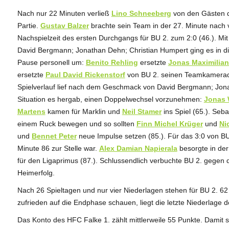
Nach nur 22 Minuten verließ
Lino Schneeberg
von den Gästen 
Partie.
Gustav Balzer
brachte sein Team in der 27. Minute nach v
Nachspielzeit des ersten Durchgangs für BU 2. zum 2:0 (46.). Mi
David Bergmann; Jonathan Dehn; Christian Humpert ging es in die
Pause personell um:
Benito Rehling
ersetzte
Jonas Maximilian
ersetzte
Paul David Rickenstorf
von BU 2. seinen Teamkamer
Spielverlauf lief nach dem Geschmack von David Bergmann; Jona
Situation es hergab, einen Doppelwechsel vorzunehmen:
Jonas
Martens
kamen für Marklin und
Neil Stamer
ins Spiel (65.). Seb
einem Ruck bewegen und so sollten
Finn Michel Krüger
und
Ni
und
Bennet Peter
neue Impulse setzen (85.). Für das 3:0 von B
Minute 86 zur Stelle war.
Alex Damian Napierala
besorgte in der
für den Ligaprimus (87.). Schlussendlich verbuchte BU 2. gegen
Heimerfolg.
Nach 26 Spieltagen und nur vier Niederlagen stehen für BU 2. 
zufrieden auf die Endphase schauen, liegt die letzte Niederlage d
Das Konto des HFC Falke 1. zählt mittlerweile 55 Punkte. Damit 