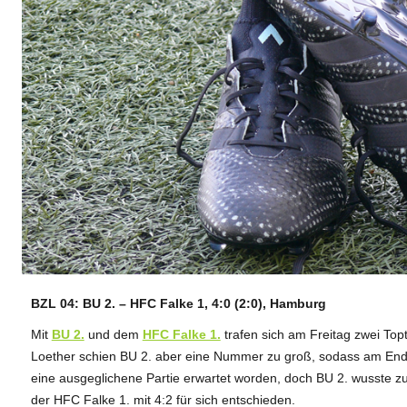
BZL 04: BU 2. – HFC Falke 1, 4:0 (2:0), Hamburg
ANZEIGE
Mit
BU 2.
und dem
HFC Falke 1.
trafen sich am Freitag zwei Top
Loether schien BU 2. aber eine Nummer zu groß, sodass am Ende
eine ausgeglichene Partie erwartet worden, doch BU 2. wusste z
der HFC Falke 1. mit 4:2 für sich entschieden.