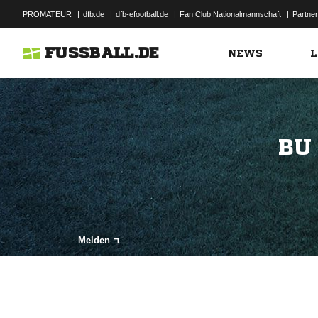
PROMATEUR
|
dfb.de
|
dfb-efootball.de
|
Fan Club Nationalmannschaft
|
Partner
FUSSBALL.DE
NEWS
L
BU
Melden