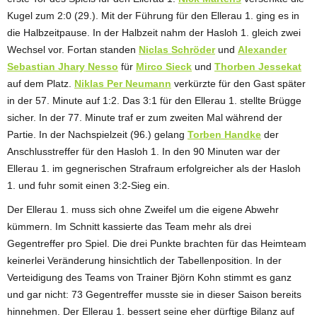
Kugel zum 2:0 (29.). Mit der Führung für den Ellerau 1. ging es in
die Halbzeitpause. In der Halbzeit nahm der Hasloh 1. gleich zwei
Wechsel vor. Fortan standen
Niclas Schröder
und
Alexander
Sebastian Jhary Nesso
für
Mirco Sieck
und
Thorben Jessekat
auf dem Platz.
Niklas Per Neumann
verkürzte für den Gast später
in der 57. Minute auf 1:2. Das 3:1 für den Ellerau 1. stellte Brügge
sicher. In der 77. Minute traf er zum zweiten Mal während der
Partie. In der Nachspielzeit (96.) gelang
Torben Handke
der
Anschlusstreffer für den Hasloh 1. In den 90 Minuten war der
Ellerau 1. im gegnerischen Strafraum erfolgreicher als der Hasloh
1. und fuhr somit einen 3:2-Sieg ein.
Der Ellerau 1. muss sich ohne Zweifel um die eigene Abwehr
kümmern. Im Schnitt kassierte das Team mehr als drei
Gegentreffer pro Spiel. Die drei Punkte brachten für das Heimteam
keinerlei Veränderung hinsichtlich der Tabellenposition. In der
Verteidigung des Teams von Trainer Björn Kohn stimmt es ganz
und gar nicht: 73 Gegentreffer musste sie in dieser Saison bereits
hinnehmen. Der Ellerau 1. bessert seine eher dürftige Bilanz auf