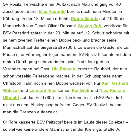
SV Rositz II erwischte einen Auftakt nach Maß und ging vor 40
Zuschauern durch
Max Raubold
bereits nach neun Minuten in
Führung. In der 18. Minute erhöhte
Robin Schulz
auf 2:0 für die
Mannschaft von Coach Oliver Rabsahl.
Steven Puhl
verkürzte für
BSV Paitzdorf später in der 29. Minute auf 1:2. Schulz schnürte mit
seinem zweiten Treffer einen Doppelpack und brachte seine
Mannschaft auf die Siegerstraße (30.). Es waren die Gäste, die zur
Pause eine Führung ihr Eigen nannten. SV Rositz II konnte mit dem
ersten Durchgang sehr zufrieden sein. Trotzdem gab es
Veränderungen bei Gast.
Ole Rabsahl
ersetzte Raubold, der nun
schon vorzeitig Feierabend machte. In der Schlussphase nahm
Christoph Hahn noch einen Doppelwechsel vor. Für
Kimi Gerhard
Walczok
und
Leonard Ihbe
kamen
Kai Groß
und
Nico Richard
Ulbricht
auf das Feld (80.). Letztlich konnte sich BSV Paitzdorf
nicht aus dem Abstiegssog befreien. Gegen SV Rositz II bekam
man die Grenzen aufgezeigt.
64 Tore kassierte BSV Paitzdorf bereits im Laufe dieser Spielzeit –
so viel wie keine andere Mannschaft in der Kreisliga, Staffel A.