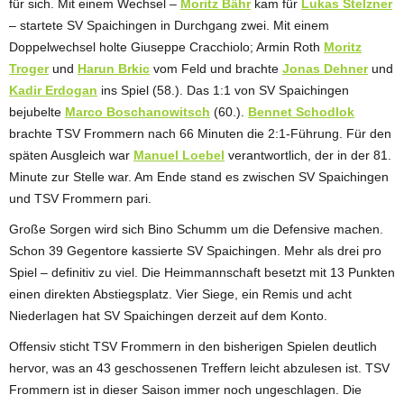
für sich. Mit einem Wechsel –
Moritz Bähr
kam für
Lukas Stelzner
– startete SV Spaichingen in Durchgang zwei. Mit einem
Doppelwechsel holte Giuseppe Cracchiolo; Armin Roth
Moritz
Troger
und
Harun Brkic
vom Feld und brachte
Jonas Dehner
und
Kadir Erdogan
ins Spiel (58.). Das 1:1 von SV Spaichingen
bejubelte
Marco Boschanowitsch
(60.).
Bennet Schodlok
brachte TSV Frommern nach 66 Minuten die 2:1-Führung. Für den
späten Ausgleich war
Manuel Loebel
verantwortlich, der in der 81.
Minute zur Stelle war. Am Ende stand es zwischen SV Spaichingen
und TSV Frommern pari.
Große Sorgen wird sich Bino Schumm um die Defensive machen.
Schon 39 Gegentore kassierte SV Spaichingen. Mehr als drei pro
Spiel – definitiv zu viel. Die Heimmannschaft besetzt mit 13 Punkten
einen direkten Abstiegsplatz. Vier Siege, ein Remis und acht
Niederlagen hat SV Spaichingen derzeit auf dem Konto.
Offensiv sticht TSV Frommern in den bisherigen Spielen deutlich
hervor, was an 43 geschossenen Treffern leicht abzulesen ist. TSV
Frommern ist in dieser Saison immer noch ungeschlagen. Die