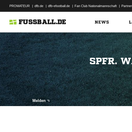
PROMATEUR
|
dfb.de
|
dfb-efootball.de
|
Fan Club Nationalmannschaft
|
Partner
FUSSBALL.DE
NEWS
L
SPFR. W
Melden