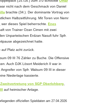
n Doppelpack (15./16.) zum 3:0 schockte
Omar
e war nicht nach dem Geschmack von Daniel
illa
brachte (34.). Der dominante Vortrag von
eutlichen Halbzeitführung. Mit Toren von Nemr
r, wer dieses Spiel beherrschte.
Enes
aft von Trainer Ozan Cimen mit zwei
den Unparteiischen Erdzan Nasufi fuhr Spfr.
eitpause abgezeichnet hatte.
 auf Platz acht zurück.
sum 09 III 76 Zähler zu Buche. Die Offensive
ken. Auch DJK Lösort Meiderich II war in
Angreifer von Spfr. Walsum 09 III in dieser
 eine Niederlage kassierte.
u
Zweitvertretung von SGP Oberlohberg
,
II
auf heimischer Anlage.
liegenden offiziellen Spieldaten am 27.04.2026