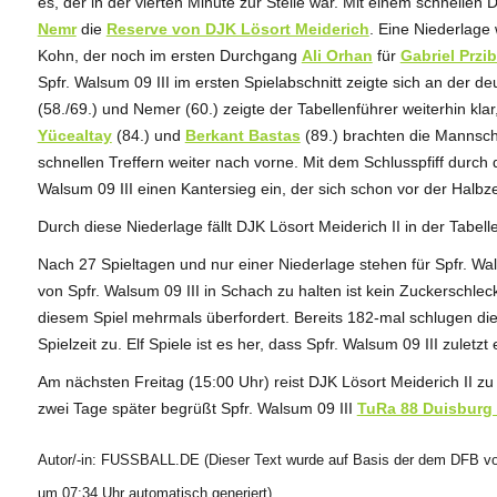
es, der in der vierten Minute zur Stelle war. Mit einem schnelle
Nemr
die
Reserve von DJK Lösort Meiderich
. Eine Niederlag
Kohn, der noch im ersten Durchgang
Ali Orhan
für
Gabriel Przib
Spfr. Walsum 09 III im ersten Spielabschnitt zeigte sich an der d
(58./69.) und Nemer (60.) zeigte der Tabellenführer weiterhin kla
Yücealtay
(84.) und
Berkant Bastas
(89.) brachten die Mannsch
schnellen Treffern weiter nach vorne. Mit dem Schlusspfiff durch 
Walsum 09 III einen Kantersieg ein, der sich schon vor der Halbz
Durch diese Niederlage fällt DJK Lösort Meiderich II in der Tabelle
Nach 27 Spieltagen und nur einer Niederlage stehen für Spfr. Wal
von Spfr. Walsum 09 III in Schach zu halten ist kein Zuckerschlec
diesem Spiel mehrmals überfordert. Bereits 182-mal schlugen die 
Spielzeit zu. Elf Spiele ist es her, dass Spfr. Walsum 09 III zuletzt
Am nächsten Freitag (15:00 Uhr) reist DJK Lösort Meiderich II z
zwei Tage später begrüßt Spfr. Walsum 09 III
TuRa 88 Duisburg I
Autor/-in: FUSSBALL.DE (Dieser Text wurde auf Basis der dem DFB vor
um 07:34 Uhr automatisch generiert)